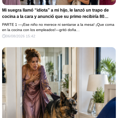
Mi suegra llamó “idiota” a mi hijo, le lanzó un trapo de
cocina a la cara y anunció que su primo recibiría 80
millones y el 50% de las acciones: “Aprende cuál es tu
PARTE 1 —¡Ese niño no merece ni sentarse a la mesa! ¡Que coma
lugar”. Permanecí en silencio hasta que terminaron de
en la cocina con los empleados!—gritó doña…
firmar; entonces mostré una grabación y alguien llamó a
06/08/2026 15:42
la puerta con varias órdenes judiciales…