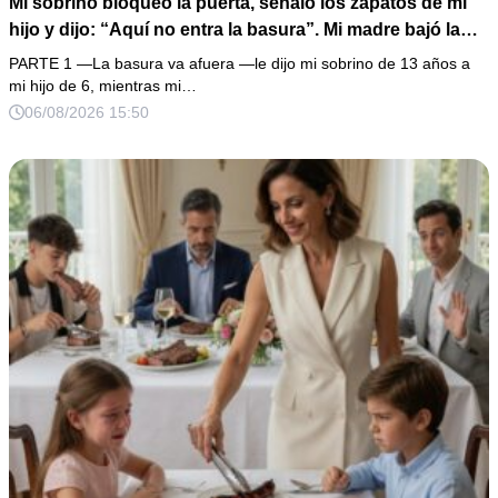
Mi sobrino bloqueó la puerta, señaló los zapatos de mi
hijo y dijo: “Aquí no entra la basura”. Mi madre bajó la
mirada y mi hermana siguió tomando café como si nada.
PARTE 1 —La basura va afuera —le dijo mi sobrino de 13 años a
Yo asentí, abracé a mi niño y me fui sin reclamar. Pero al
mi hijo de 6, mientras mi…
cancelar el depósito mensual descubrí que llevaba años
06/08/2026 15:50
pagando la escuela privada del mismo niño que acababa
de humillarlo.