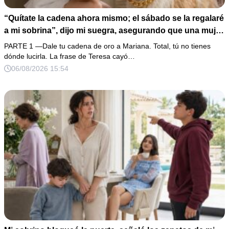
“Quítate la cadena ahora mismo; el sábado se la regalaré
a mi sobrina”, dijo mi suegra, asegurando que una mujer
con las manos marcadas por espinas no merecía 50
PARTE 1 —Dale tu cadena de oro a Mariana. Total, tú no tienes
gramos de oro. Mi esposo guardó silencio, así que
dónde lucirla. La frase de Teresa cayó…
obedecí con calma y le pedí que preparara la fiesta. Ella
06/08/2026 15:54
creyó haber ganado… hasta que proyecté el recibo
completo que había intentado ocultar.