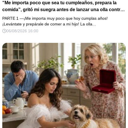
“Me importa poco que sea tu cumpleaños, prepara la
comida”, gritó mi suegra antes de lanzar una olla contra
mi cama. Mi esposo regresó horas después oliendo al
PARTE 1 —¡Me importa muy poco que hoy cumplas años!
perfume de su amante, seguro de que yo lo perdonaría.
¡Levántate y prepárale de comer a mi hijo! La olla…
Pero yo ya tenía 3 copias de los estados de cuenta y una
06/08/2026 16:00
carta que podía dejarlo sin el hogar que creía suyo.