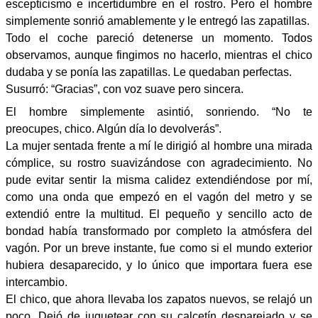
escepticismo e incertidumbre en el rostro. Pero el hombre
simplemente sonrió amablemente y le entregó las zapatillas.
Todo el coche pareció detenerse un momento. Todos
observamos, aunque fingimos no hacerlo, mientras el chico
dudaba y se ponía las zapatillas. Le quedaban perfectas.
Susurró: “Gracias”, con voz suave pero sincera.
El hombre simplemente asintió, sonriendo. “No te
preocupes, chico. Algún día lo devolverás”.
La mujer sentada frente a mí le dirigió al hombre una mirada
cómplice, su rostro suavizándose con agradecimiento. No
pude evitar sentir la misma calidez extendiéndose por mí,
como una onda que empezó en el vagón del metro y se
extendió entre la multitud. El pequeño y sencillo acto de
bondad había transformado por completo la atmósfera del
vagón. Por un breve instante, fue como si el mundo exterior
hubiera desaparecido, y lo único que importara fuera ese
intercambio.
El chico, que ahora llevaba los zapatos nuevos, se relajó un
poco. Dejó de juguetear con su calcetín desparejado y se