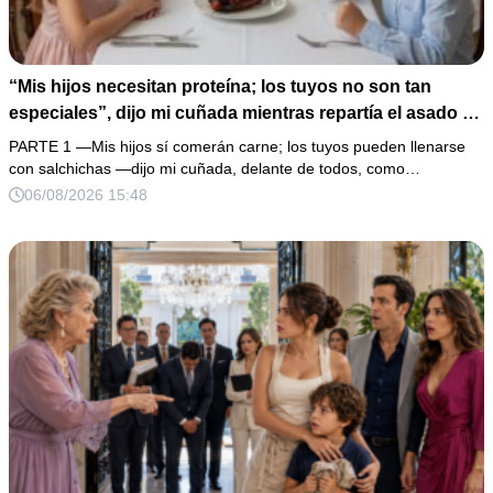
“Mis hijos necesitan proteína; los tuyos no son tan
especiales”, dijo mi cuñada mientras repartía el asado y
hacía llorar a mi hija. Mi esposo me pidió que no armara
PARTE 1 —Mis hijos sí comerán carne; los tuyos pueden llenarse
un escándalo, así que guardé silencio, terminé un pastel
con salchichas —dijo mi cuñada, delante de todos, como…
de boda de 8,000 pesos y coloqué sobre la mesa un
06/08/2026 15:48
documento que podía destruir sus planes familiares.