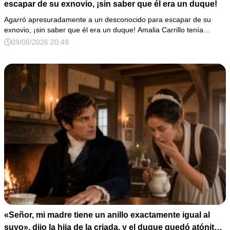
escapar de su exnovio, ¡sin saber que él era un duque!
Agarró apresuradamente a un desconocido para escapar de su
exnovio, ¡sin saber que él era un duque! Amalia Carrillo tenía…
09/08/2026 20:49
«Señor, mi madre tiene un anillo exactamente igual al
suyo», dijo la hija de la criada, y el duque quedó atónito