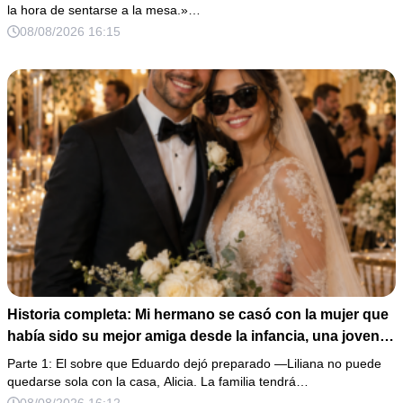
una misma regla…».
la hora de sentarse a la mesa.»…
08/08/2026 16:15
Historia completa: Mi hermano se casó con la mujer que
había sido su mejor amiga desde la infancia, una joven
ciega a la que protegió durante toda su vida. Tras su
Parte 1: El sobre que Eduardo dejó preparado —Liliana no puede
fallecimiento, ella me entregó un sobre y me confesó la
quedarse sola con la casa, Alicia. La familia tendrá…
verdadera razón por la que él la eligió a ella por encima