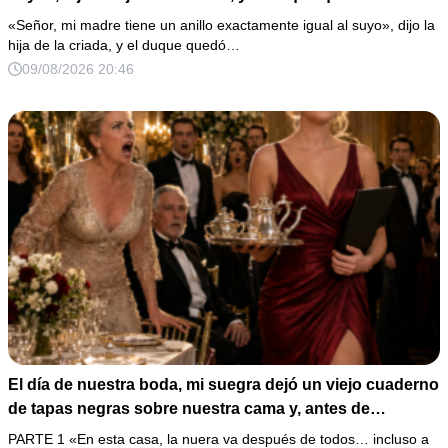
al oírlo.
«Señor, mi madre tiene un anillo exactamente igual al suyo», dijo la
hija de la criada, y el duque quedó…
09/08/2026 20:46
El día de nuestra boda, mi suegra dejó un viejo cuaderno
de tapas negras sobre nuestra cama y, antes de
marcharse, dijo: «En esta familia todos deben cumplir
PARTE 1 «En esta casa, la nuera va después de todos… incluso a