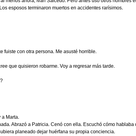
 al menos ahora, Iván Salcedo. Pero antes usó otros nombres e
Los esposos terminaron muertos en accidentes rarísimos.
 fuiste con otra persona. Me asusté horrible.
ree que quisieron robarme. Voy a regresar más tarde.
í?
 a Marta.
nada. Abrazó a Patricia. Cenó con ella. Escuchó cómo hablaba 
ubiera planeado dejar huérfana su propia conciencia.