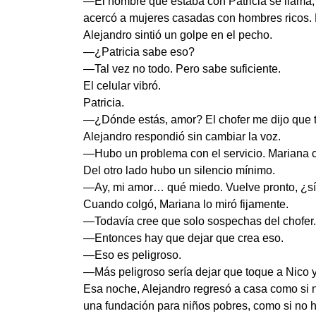
—El hombre que estaba con Patricia se llama,
acercó a mujeres casadas con hombres ricos. 
Alejandro sintió un golpe en el pecho.
—¿Patricia sabe eso?
—Tal vez no todo. Pero sabe suficiente.
El celular vibró.
Patricia.
—¿Dónde estás, amor? El chofer me dijo que te
Alejandro respondió sin cambiar la voz.
—Hubo un problema con el servicio. Mariana c
Del otro lado hubo un silencio mínimo.
—Ay, mi amor… qué miedo. Vuelve pronto, ¿s
Cuando colgó, Mariana lo miró fijamente.
—Todavía cree que solo sospechas del chofer.
—Entonces hay que dejar que crea eso.
—Eso es peligroso.
—Más peligroso sería dejar que toque a Nico y
Esa noche, Alejandro regresó a casa como si 
una fundación para niños pobres, como si no h