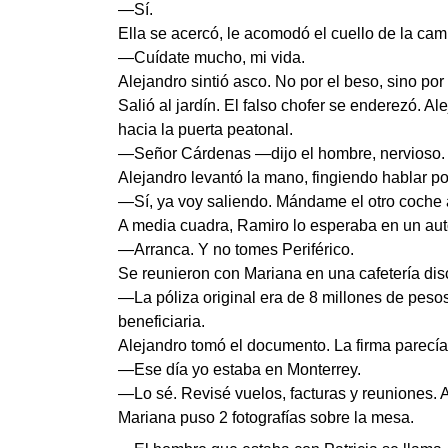
—Sí.
Ella se acercó, le acomodó el cuello de la cami
—Cuídate mucho, mi vida.
Alejandro sintió asco. No por el beso, sino po
Salió al jardín. El falso chofer se enderezó. 
hacia la puerta peatonal.
—Señor Cárdenas —dijo el hombre, nervioso.
Alejandro levantó la mano, fingiendo hablar po
—Sí, ya voy saliendo. Mándame el otro coche 
A media cuadra, Ramiro lo esperaba en un auto
—Arranca. Y no tomes Periférico.
Se reunieron con Mariana en una cafetería dis
—La póliza original era de 8 millones de peso
beneficiaria.
Alejandro tomó el documento. La firma parecía 
—Ese día yo estaba en Monterrey.
—Lo sé. Revisé vuelos, facturas y reuniones. Al
Mariana puso 2 fotografías sobre la mesa.