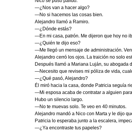
Nico se puso pálido.
—¿Nos van a hacer algo?
—No si hacemos las cosas bien.
Alejandro llamó a Ramiro.
—¿Dónde estás?
—En mi casa, patrón. Me dijeron que hoy no iba
—¿Quién te dijo eso?
—Me llegó un mensaje de administración. Vení
Alejandro cerró los ojos. La traición no solo 
Después llamó a Mariana Luján, su abogada d
—Necesito que revises mi póliza de vida, cual
—¿Qué pasó, Alejandro?
Él miró hacia la casa, donde Patricia seguía ri
—Mi esposa acaba de contratar a alguien par
Hubo un silencio largo.
—No te muevas solo. Te veo en 40 minutos.
Alejandro mandó a Nico con Marta y le dijo que 
Patricia lo esperaba junto a la escalera, impec
—¿Ya encontraste tus papeles?