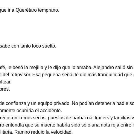
ue ir a Querétaro temprano.
abe con tanto loco suelto.
afé, le besó la mejilla y le dijo que lo amaba. Alejandro salió s
del retrovisor. Esa pequeña señal le dio más tranquilidad que 
ltear.
bres.
de confianza y un equipo privado. No podían detener a nadie s
mente ocurriría el accidente.
ecieron cerros secos, puestos de barbacoa, trailers y familias 
ro entendía que su muerte habría sido solo una nota roja entre
itaria, Ramiro redujo la velocidad.