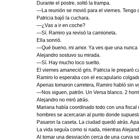
Durante el postre, soltó la trampa.
—La reunión se movió para el viernes. Tengo q
Patricia bajó la cuchara.
—¿Vas a ir en coche?
—Sí. Ramiro ya revisó la camioneta.
Ella sonrió.
—Qué bueno, mi amor. Ya ves que una nunca s
Alejandro sostuvo su mirada.
—Sí. Hay mucho loco suelto.
El viernes amaneció gris. Patricia le preparó c
Ramiro lo esperaba con el escapulario colgado 
Apenas tomaron carretera, Ramiro habló sin vo
—Nos siguen, patrón. Un Versa blanco. 2 hom
Alejandro no miró atrás.
Mariana había coordinado todo con una fiscal 
hombres se acercaran al punto donde supuesta
Pasaron la caseta. La ciudad quedó atrás. Apar
La vida seguía como si nada, mientras Alejand
Al tomar una desviación cerca de una curva sol