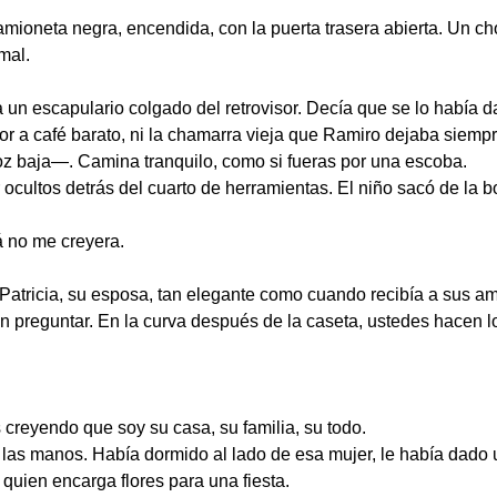
camioneta negra, encendida, con la puerta trasera abierta. Un ch
mal.
 un escapulario colgado del retrovisor. Decía que se lo había 
or a café barato, ni la chamarra vieja que Ramiro dejaba siempr
 baja—. Camina tranquilo, como si fueras por una escoba.
r ocultos detrás del cuarto de herramientas. El niño sacó de la b
 no me creyera.
Patricia, su esposa, tan elegante como cuando recibía a sus a
in preguntar. En la curva después de la caseta, ustedes hacen l
reyendo que soy su casa, su familia, su todo.
 las manos. Había dormido al lado de esa mujer, le había dado u
quien encarga flores para una fiesta.