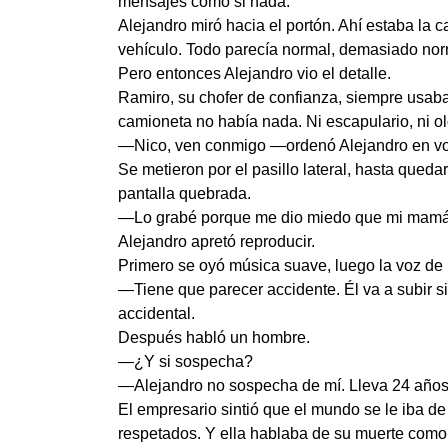
mensajes como si nada.
Alejandro miró hacia el portón. Ahí estaba la 
vehículo. Todo parecía normal, demasiado nor
Pero entonces Alejandro vio el detalle.
Ramiro, su chofer de confianza, siempre usaba
camioneta no había nada. Ni escapulario, ni ol
—Nico, ven conmigo —ordenó Alejandro en voz
Se metieron por el pasillo lateral, hasta queda
pantalla quebrada.
—Lo grabé porque me dio miedo que mi mamá
Alejandro apretó reproducir.
Primero se oyó música suave, luego la voz de 
—Tiene que parecer accidente. Él va a subir s
accidental.
Después habló un hombre.
—¿Y si sospecha?
—Alejandro no sospecha de mí. Lleva 24 años c
El empresario sintió que el mundo se le iba de
respetados. Y ella hablaba de su muerte como 