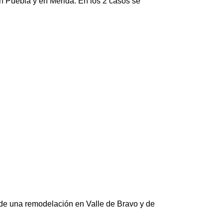
n Puebla y en Mérida. En los 2 casos se
de una remodelación en Valle de Bravo y de