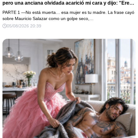
pero una anciana olvidada acarició mi cara y dijo: “Eres
igual a tu padre”. En vez de hacer preguntas, tomé su
PARTE 1 —No está muerta… esa mujer es tu madre. La frase cayó
medalla, abrí un expediente sellado desde hacía 40 años
sobre Mauricio Salazar como un golpe seco,…
y descubrí que la mujer que me crió había construido mi
05/08/2026 20:39
fortuna sobre una desaparición.