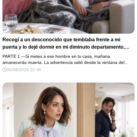
Recogí a un desconocido que temblaba frente a mi
puerta y lo dejé dormir en mi diminuto departamento,
aunque mi único familiar me advirtió: “Ese hombre no es
PARTE 1 —Si metes a ese hombre en tu casa, mañana
una víctima”. Le curé una herida profunda y me fui a
amanecerás muerta. La advertencia salió desde la ventana del…
dormir. Al amanecer, él ya no estaba, pero su anillo,
05/08/2026 20:36
200,000 pesos y varios hombres armados revelaron una
pesadilla inesperada.