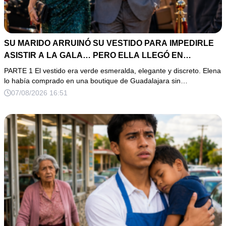
SU MARIDO ARRUINÓ SU VESTIDO PARA IMPEDIRLE
ASISTIR A LA GALA… PERO ELLA LLEGÓ EN
LIMUSINA COMO INVITADA DE HONOR DEL DUEÑO DE
PARTE 1 El vestido era verde esmeralda, elegante y discreto. Elena
LA EMPRESA
lo había comprado en una boutique de Guadalajara sin…
07/08/2026 16:51