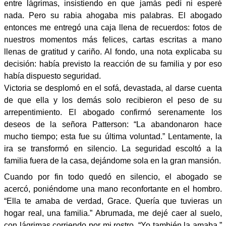
entre lágrimas, insistiendo en que jamás pedí ni esperé
nada. Pero su rabia ahogaba mis palabras. El abogado
entonces me entregó una caja llena de recuerdos: fotos de
nuestros momentos más felices, cartas escritas a mano
llenas de gratitud y cariño. Al fondo, una nota explicaba su
decisión: había previsto la reacción de su familia y por eso
había dispuesto seguridad.
Victoria se desplomó en el sofá, devastada, al darse cuenta
de que ella y los demás solo recibieron el peso de su
arrepentimiento. El abogado confirmó serenamente los
deseos de la señora Patterson: “La abandonaron hace
mucho tiempo; esta fue su última voluntad.” Lentamente, la
ira se transformó en silencio. La seguridad escoltó a la
familia fuera de la casa, dejándome sola en la gran mansión.
Cuando por fin todo quedó en silencio, el abogado se
acercó, poniéndome una mano reconfortante en el hombro.
“Ella te amaba de verdad, Grace. Quería que tuvieras un
hogar real, una familia.” Abrumada, me dejé caer al suelo,
con lágrimas corriendo por mi rostro. “Yo también la amaba,”