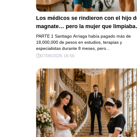
Los médicos se rindieron con el hijo d
magnate… pero la mujer que limpiaba
su casa descubrió la verdad que nadie
PARTE 1 Santiago Arriaga había pagado más de
quiso escuchar.
18,000,000 de pesos en estudios, terapias y
especialistas durante 8 meses, pero…
07/08/2026 16:56