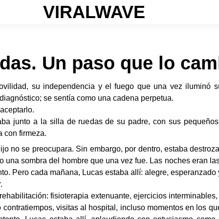
VIRALWAVE
ídas. Un paso que lo cam
ovilidad, su independencia y el fuego que una vez iluminó s
n diagnóstico; se sentía como una cadena perpetua.
aceptarlo.
ba junto a la silla de ruedas de su padre, con sus pequeñ
a con firmeza.
ijo no se preocupara. Sin embargo, por dentro, estaba destrozad
omo una sombra del hombre que una vez fue. Las noches eran la
to. Pero cada mañana, Lucas estaba allí: alegre, esperanzado y
.
habilitación: fisioterapia extenuante, ejercicios interminables
contratiempos, visitas al hospital, incluso momentos en los q