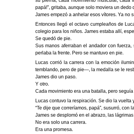
su pierna, cada movimiento muscular, cada in
papá!”, gritaba, aunque solo moviera un dedo d
James empezó a anhelar esos vítores. Ya no s
Entonces llegó el octavo cumpleaños de Luca
colegio para los niños. James estaba allí, esp
Se quedó de pie.
Sus manos aferraban el andador con fuerza, su
perlaba la frente. Pero se mantuvo en pie.
Lucas corrió la carrera con la emoción ilumi
temblando, pero de pie—, la medalla se le res
James dio un paso.
Y otro.
Cada movimiento era una batalla, pero seguía
Lucas contuvo la respiración. Se dio la vuelta 
“Te dije que correríamos, papá”, susurró, con 
James se desplomó en el abrazo, las lágrimas 
No era solo una carrera.
Era una promesa.