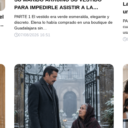
La
PARA IMPEDIRLE ASISTIR A LA
u
GALA… PERO ELLA LLEGÓ EN
el
PARTE 1 El vestido era verde esmeralda, elegante y
h
PA
LIMUSINA COMO INVITADA DE HONOR
discreto. Elena lo había comprado en una boutique de
es
cu
Guadalajara sin…
DEL DUEÑO DE LA EMPRESA
us
07/08/2026 16:51