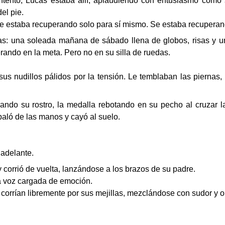
tento, Lucas estaba allí, aplaudiendo con entusiasmo como s
el pie.
e estaba recuperando solo para sí mismo. Se estaba recuperan
s: una soleada mañana de sábado llena de globos, risas y u
erando en la meta. Pero no en su silla de ruedas.
s nudillos pálidos por la tensión. Le temblaban las piernas, 
nando su rostro, la medalla rebotando en su pecho al cruzar
baló de las manos y cayó al suelo.
 adelante.
y corrió de vuelta, lanzándose a los brazos de su padre.
la voz cargada de emoción.
corrían libremente por sus mejillas, mezclándose con sudor y or