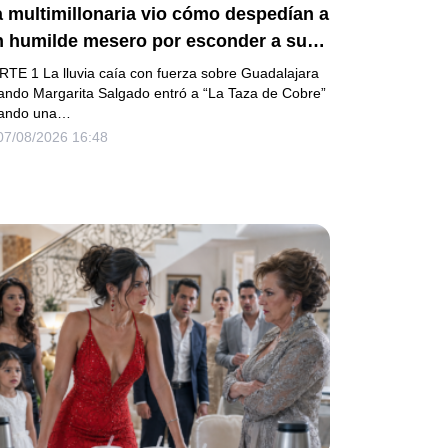
 multimillonaria vio cómo despedían a
n humilde mesero por esconder a su
ermanito enfermo… pero el verdadero
RTE 1 La lluvia caía con fuerza sobre Guadalajara
cándalo estaba a punto de estallar.
ando Margarita Salgado entró a “La Taza de Cobre”
ando una…
07/08/2026 16:48