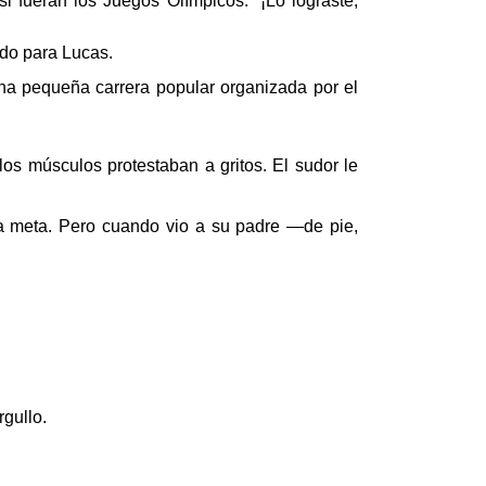
i fueran los Juegos Olímpicos. “¡Lo lograste,
do para Lucas.
na pequeña carrera popular organizada por el
los músculos protestaban a gritos. El sudor le
 la meta. Pero cuando vio a su padre —de pie,
gullo.