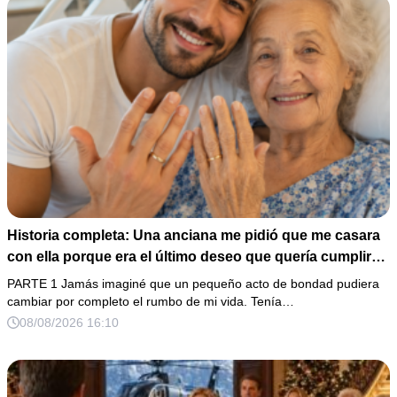
Historia completa: Una anciana me pidió que me casara
con ella porque era el último deseo que quería cumplir
antes de morir. Después de su fallecimiento, su abogado
PARTE 1 Jamás imaginé que un pequeño acto de bondad pudiera
puso en mis manos una vieja bolsa de hospital que
cambiar por completo el rumbo de mi vida. Tenía…
había conservado durante años y me dijo: «Ella te eligió
08/08/2026 16:10
por una razón que todavía no conoces».