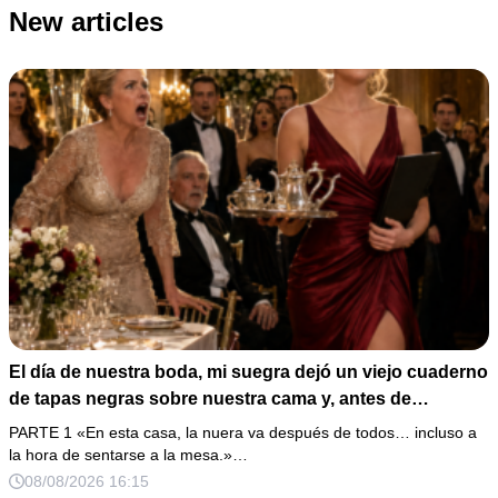
New articles
El día de nuestra boda, mi suegra dejó un viejo cuaderno
de tapas negras sobre nuestra cama y, antes de
marcharse, dijo: «En esta familia todos deben cumplir
PARTE 1 «En esta casa, la nuera va después de todos… incluso a
una misma regla…».
la hora de sentarse a la mesa.»…
08/08/2026 16:15