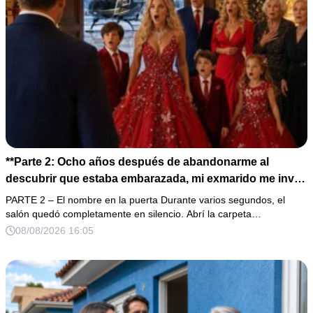
**Parte 2: Ocho años después de abandonarme al
descubrir que estaba embarazada, mi exmarido me invitó
a la cena de Navidad convencido de que podría burlarse
PARTE 2 – El nombre en la puerta Durante varios segundos, el
de la mujer a la que creía una fracasada y sin hijos. Lo
salón quedó completamente en silencio. Abrí la carpeta…
que jamás imaginó fue que esa noche sería él quien
08/08/2026 16:05
terminaría enfrentándose a la verdad.**