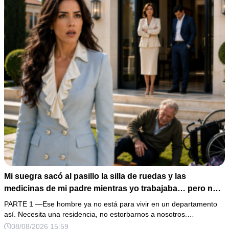
Mi suegra sacó al pasillo la silla de ruedas y las
medicinas de mi padre mientras yo trabajaba… pero no
sabía que él era dueño de la casa y que su hijo acabaría
PARTE 1 —Ese hombre ya no está para vivir en un departamento
perdiéndolo todo
así. Necesita una residencia, no estorbarnos a nosotros.…
08/08/2026 15:59