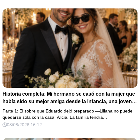
Historia completa: Mi hermano se casó con la mujer que
había sido su mejor amiga desde la infancia, una joven
ciega a la que protegió durante toda su vida. Tras su
Parte 1: El sobre que Eduardo dejó preparado —Liliana no puede
fallecimiento, ella me entregó un sobre y me confesó la
quedarse sola con la casa, Alicia. La familia tendrá…
verdadera razón por la que él la eligió a ella por encima
08/08/2026 16:12
de toda nuestra familia.