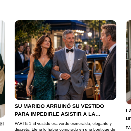
SU MARIDO ARRUINÓ SU VESTIDO
La
PARA IMPEDIRLE ASISTIR A LA
u
GALA… PERO ELLA LLEGÓ EN
el
PARTE 1 El vestido era verde esmeralda, elegante y
h
PA
LIMUSINA COMO INVITADA DE HONOR
discreto. Elena lo había comprado en una boutique de