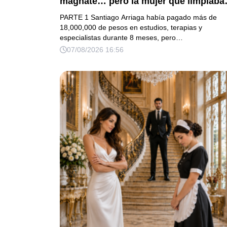
magnate… pero la mujer que limpiaba
su casa descubrió la verdad que nadie
PARTE 1 Santiago Arriaga había pagado más de
quiso escuchar.
18,000,000 de pesos en estudios, terapias y
especialistas durante 8 meses, pero…
07/08/2026 16:56