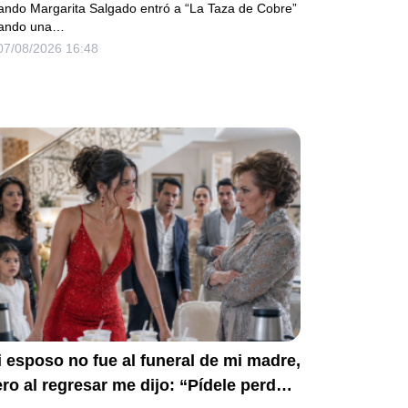
cándalo estaba a punto de estallar.
ando Margarita Salgado entró a “La Taza de Cobre”
ando una…
07/08/2026 16:48
 esposo no fue al funeral de mi madre,
ro al regresar me dijo: “Pídele perdón