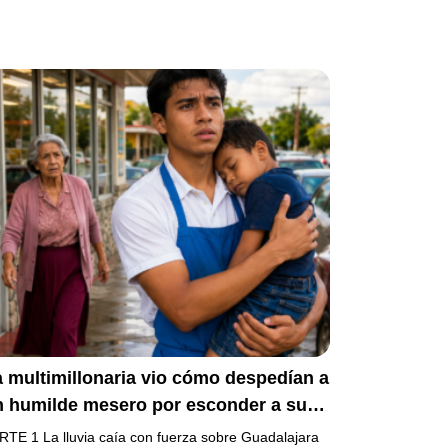
 multimillonaria vio cómo despedían a
n humilde mesero por esconder a su
ermanito enfermo… pero el verdadero
RTE 1 La lluvia caía con fuerza sobre Guadalajara