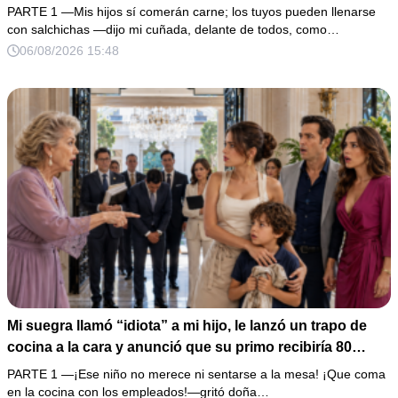
hacía llorar a mi hija. Mi esposo me pidió que no armara
PARTE 1 —Mis hijos sí comerán carne; los tuyos pueden llenarse
un escándalo, así que guardé silencio, terminé un pastel
con salchichas —dijo mi cuñada, delante de todos, como…
de boda de 8,000 pesos y coloqué sobre la mesa un
06/08/2026 15:48
documento que podía destruir sus planes familiares.
Mi suegra llamó “idiota” a mi hijo, le lanzó un trapo de
cocina a la cara y anunció que su primo recibiría 80
millones y el 50% de las acciones: “Aprende cuál es tu
PARTE 1 —¡Ese niño no merece ni sentarse a la mesa! ¡Que coma
lugar”. Permanecí en silencio hasta que terminaron de
en la cocina con los empleados!—gritó doña…