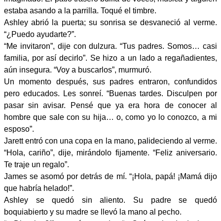
estaba asando a la parrilla. Toqué el timbre.
Ashley abrió la puerta; su sonrisa se desvaneció al verme.
“¿Puedo ayudarte?”.
“Me invitaron”, dije con dulzura. “Tus padres. Somos… casi
familia, por así decirlo”. Se hizo a un lado a regañadientes,
aún insegura. “Voy a buscarlos”, murmuró.
Un momento después, sus padres entraron, confundidos
pero educados. Les sonreí. “Buenas tardes. Disculpen por
pasar sin avisar. Pensé que ya era hora de conocer al
hombre que sale con su hija… o, como yo lo conozco, a mi
esposo”.
Jarett entró con una copa en la mano, palideciendo al verme.
“Hola, cariño”, dije, mirándolo fijamente. “Feliz aniversario.
Te traje un regalo”.
James se asomó por detrás de mí. “¡Hola, papá! ¡Mamá dijo
que habría helado!”.
Ashley se quedó sin aliento. Su padre se quedó
boquiabierto y su madre se llevó la mano al pecho.