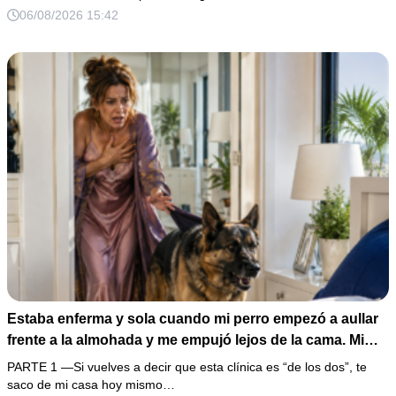
firmar; entonces mostré una grabación y alguien llamó a
06/08/2026 15:42
la puerta con varias órdenes judiciales…
Estaba enferma y sola cuando mi perro empezó a aullar
frente a la almohada y me empujó lejos de la cama. Mi
esposo regresó un día antes y susurró: “Acuéstate,
PARTE 1 —Si vuelves a decir que esta clínica es “de los dos”, te
amor, yo te cuidaré”. Fingí obedecer, pero escondí una
saco de mi casa hoy mismo…