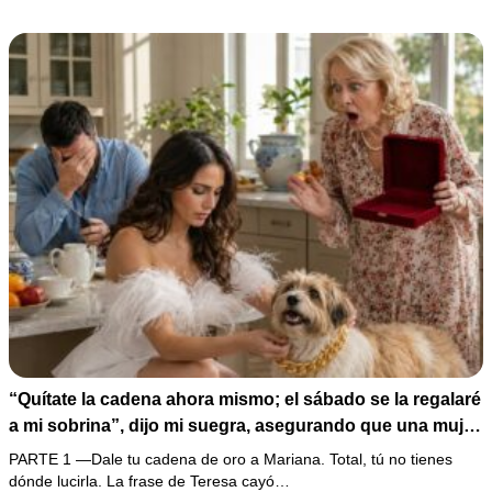
carta que podía dejarlo sin el hogar que creía suyo.
“Quítate la cadena ahora mismo; el sábado se la regalaré
a mi sobrina”, dijo mi suegra, asegurando que una mujer
con las manos marcadas por espinas no merecía 50
PARTE 1 —Dale tu cadena de oro a Mariana. Total, tú no tienes
gramos de oro. Mi esposo guardó silencio, así que
dónde lucirla. La frase de Teresa cayó…