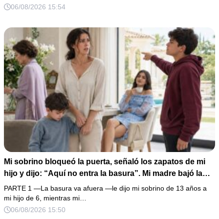
obedecí con calma y le pedí que preparara la fiesta. Ella
06/08/2026 15:54
creyó haber ganado… hasta que proyecté el recibo
completo que había intentado ocultar.
Mi sobrino bloqueó la puerta, señaló los zapatos de mi
hijo y dijo: “Aquí no entra la basura”. Mi madre bajó la
mirada y mi hermana siguió tomando café como si nada.
PARTE 1 —La basura va afuera —le dijo mi sobrino de 13 años a
Yo asentí, abracé a mi niño y me fui sin reclamar. Pero al
mi hijo de 6, mientras mi…
cancelar el depósito mensual descubrí que llevaba años
06/08/2026 15:50