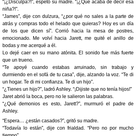
“¡¿Disculpa?!”, espetó su madre. “¡¿Qué acaba de decir esa
niña?!”.
“James”, dije con dulzura, “¿por qué no sales a la parte de
atrás y compras todo el helado que quieras? Hoy es un día
de los que dicen sí”. Corrió hacia la mesa de postres,
emocionado. Me volví hacia Jarett, me quité el anillo de
bodas y me acerqué a él.
Lo dejé caer en su mano atónita. El sonido fue más fuerte
que un trueno.
“Te apoyé cuando estabas arruinado, sin trabajo y
durmiendo en el sofá de tu casa”, dije, alzando la voz. “Te di
un hogar. Te di mi confianza. Te di un hijo”.
“¿Tienes un hijo?”, ladró Ashley. “¡Dijiste que no tenía hijos!”
Jaret abrió la boca, pero no le salieron las palabras.
“¿Qué demonios es esto, Jarett?”, murmuró el padre de
Ashley.
“Espera… ¿están casados?”, gritó su madre.
“Todavía lo están”, dije con frialdad. “Pero no por mucho
tiempo”.