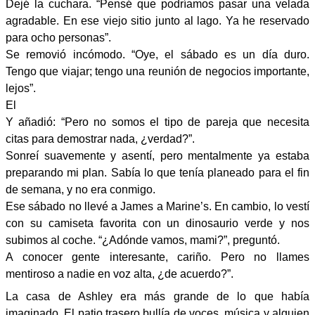
Dejé la cuchara. “Pensé que podríamos pasar una velada
agradable. En ese viejo sitio junto al lago. Ya he reservado
para ocho personas”.
Se removió incómodo. “Oye, el sábado es un día duro.
Tengo que viajar; tengo una reunión de negocios importante,
lejos”.
El
Y añadió: “Pero no somos el tipo de pareja que necesita
citas para demostrar nada, ¿verdad?”.
Sonreí suavemente y asentí, pero mentalmente ya estaba
preparando mi plan. Sabía lo que tenía planeado para el fin
de semana, y no era conmigo.
Ese sábado no llevé a James a Marine’s. En cambio, lo vestí
con su camiseta favorita con un dinosaurio verde y nos
subimos al coche. “¿Adónde vamos, mami?”, preguntó.
A conocer gente interesante, cariño. Pero no llames
mentiroso a nadie en voz alta, ¿de acuerdo?”.
La casa de Ashley era más grande de lo que había
imaginado. El patio trasero bullía de voces, música y alguien