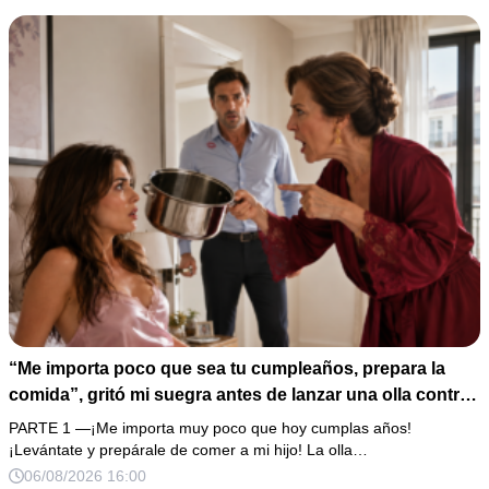
“Me importa poco que sea tu cumpleaños, prepara la
comida”, gritó mi suegra antes de lanzar una olla contra
mi cama. Mi esposo regresó horas después oliendo al
PARTE 1 —¡Me importa muy poco que hoy cumplas años!
perfume de su amante, seguro de que yo lo perdonaría.
¡Levántate y prepárale de comer a mi hijo! La olla…
Pero yo ya tenía 3 copias de los estados de cuenta y una
06/08/2026 16:00