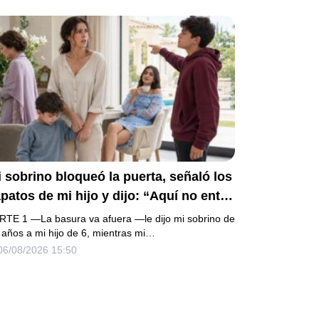
 sobrino bloqueó la puerta, señaló los
patos de mi hijo y dijo: “Aquí no entra
 basura”. Mi madre bajó la mirada y mi
RTE 1 —La basura va afuera —le dijo mi sobrino de
ermana siguió tomando café como si
 años a mi hijo de 6, mientras mi…
06/08/2026 15:50
da. Yo asentí, abracé a mi niño y me
i sin reclamar. Pero al cancelar el
epósito mensual descubrí que llevaba
os pagando la escuela privada del