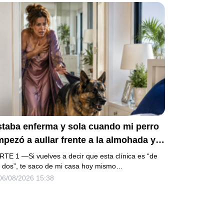
ismo niño que acababa de humillarlo.
staba enferma y sola cuando mi perro
pezó a aullar frente a la almohada y
e empujó lejos de la cama. Mi esposo
RTE 1 —Si vuelves a decir que esta clínica es “de
gresó un día antes y susurró:
s dos”, te saco de mi casa hoy mismo…
06/08/2026 15:38
cuéstate, amor, yo te cuidaré”. Fingí
bedecer, pero escondí una grabadora
ajo la cobija… Esa noche escuché por
é querían declararme incapaz el