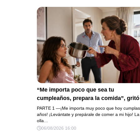
“Me importa poco que sea tu
cumpleaños, prepara la comida”, gritó
mi suegra antes de lanzar una olla
PARTE 1 —¡Me importa muy poco que hoy cumplas
contra mi cama. Mi esposo regresó
años! ¡Levántate y prepárale de comer a mi hijo! La
olla…
horas después oliendo al perfume de 
06/08/2026 16:00
amante, seguro de que yo lo perdonarí