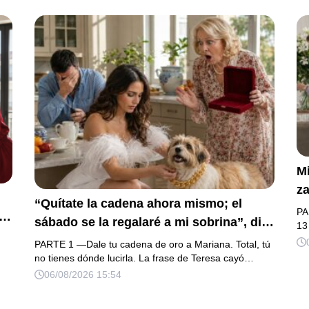
Mi
za
“Quítate la cadena ahora mismo; el
la
PA
sábado se la regalaré a mi sobrina”, dijo
h
13
mi suegra, asegurando que una mujer
na
PARTE 1 —Dale tu cadena de oro a Mariana. Total, tú
con las manos marcadas por espinas no
no tienes dónde lucirla. La frase de Teresa cayó…
fu
su
06/08/2026 15:54
merecía 50 gramos de oro. Mi esposo
d
a.
guardó silencio, así que obedecí con
añ