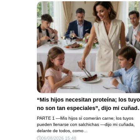
Pero yo ya tenía 3 copias de los estad
de cuenta y una carta que podía dejarl
sin el hogar que creía suyo.
“Mis hijos necesitan proteína; los tuy
no son tan especiales”, dijo mi cuñad
mientras repartía el asado y hacía llor
PARTE 1 —Mis hijos sí comerán carne; los tuyos
a mi hija. Mi esposo me pidió que no
pueden llenarse con salchichas —dijo mi cuñada,
delante de todos, como…
armara un escándalo, así que guardé
06/08/2026 15:48