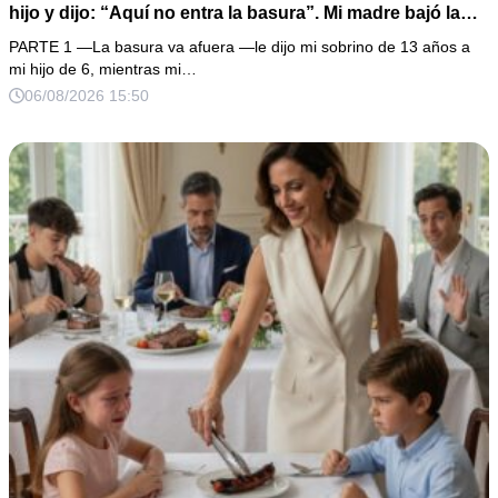
hijo y dijo: “Aquí no entra la basura”. Mi madre bajó la
mirada y mi hermana siguió tomando café como si nada.
PARTE 1 —La basura va afuera —le dijo mi sobrino de 13 años a
Yo asentí, abracé a mi niño y me fui sin reclamar. Pero al
mi hijo de 6, mientras mi…
cancelar el depósito mensual descubrí que llevaba años
06/08/2026 15:50
pagando la escuela privada del mismo niño que acababa
de humillarlo.