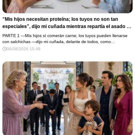
“Mis hijos necesitan proteína; los tuyos no son tan
especiales”, dijo mi cuñada mientras repartía el asado y
hacía llorar a mi hija. Mi esposo me pidió que no armara
PARTE 1 —Mis hijos sí comerán carne; los tuyos pueden llenarse
un escándalo, así que guardé silencio, terminé un pastel
con salchichas —dijo mi cuñada, delante de todos, como…
de boda de 8,000 pesos y coloqué sobre la mesa un
06/08/2026 15:48
documento que podía destruir sus planes familiares.