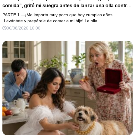
comida”, gritó mi suegra antes de lanzar una olla contra
mi cama. Mi esposo regresó horas después oliendo al
PARTE 1 —¡Me importa muy poco que hoy cumplas años!
perfume de su amante, seguro de que yo lo perdonaría.
¡Levántate y prepárale de comer a mi hijo! La olla…
Pero yo ya tenía 3 copias de los estados de cuenta y una
06/08/2026 16:00
carta que podía dejarlo sin el hogar que creía suyo.