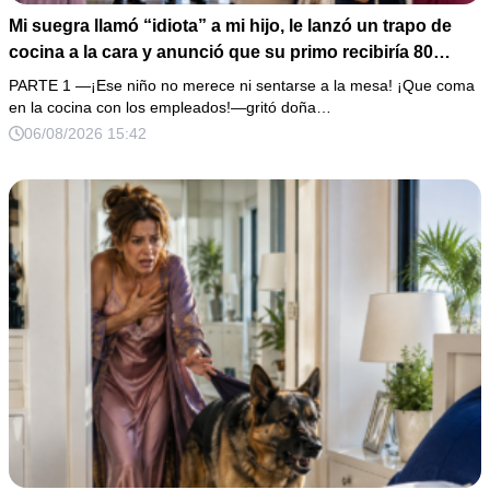
Mi suegra llamó “idiota” a mi hijo, le lanzó un trapo de
cocina a la cara y anunció que su primo recibiría 80
millones y el 50% de las acciones: “Aprende cuál es tu
PARTE 1 —¡Ese niño no merece ni sentarse a la mesa! ¡Que coma
lugar”. Permanecí en silencio hasta que terminaron de
en la cocina con los empleados!—gritó doña…
firmar; entonces mostré una grabación y alguien llamó a
06/08/2026 15:42
la puerta con varias órdenes judiciales…