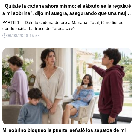
“Quítate la cadena ahora mismo; el sábado se la regalaré
a mi sobrina”, dijo mi suegra, asegurando que una mujer
con las manos marcadas por espinas no merecía 50
PARTE 1 —Dale tu cadena de oro a Mariana. Total, tú no tienes
gramos de oro. Mi esposo guardó silencio, así que
dónde lucirla. La frase de Teresa cayó…
obedecí con calma y le pedí que preparara la fiesta. Ella
06/08/2026 15:54
creyó haber ganado… hasta que proyecté el recibo
completo que había intentado ocultar.
Mi sobrino bloqueó la puerta, señaló los zapatos de mi