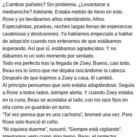
¿Cambiar pañales? Sin problema. ¿Levantarse a
medianoche? Adelante. Estaba metido de lleno en esto.
Rose y yo llevábamos años intentándolo. Años.
Especialistas, pruebas, noches largas llenas de esperanzas
cautelosas y desilusiones. Ya habíamos empezado a hablar
de adopción cuando nos enteramos de que estábamos
esperando. Así que sí, estábamos agradecidos. Y no
dábamos ni un solo momento por sentado.
Todo era perfecto tras la llegada de Zoey. Bueno, casi todo.
Beau era lo único que me dejaba rascándome la cabeza.
Después de que trajimos a Zoey a casa, él cambió.
Al principio pensamos que solo estaba adaptándose. Seguía
a Rose a todos lados, siempre alerta. Y cuando Zoey estaba
en la cuna, Beau se acostaba al lado, con los ojos fijos en
ella como un guardián en turno.
“Tal vez piensa que es una cachorra”, bromeé una vez. Pero
Rose solo frunció el ceño.
“Ni siquiera duerme”, susurró. “Siempre está vigilando”.
Intentamos verlo como algo tierno. Beau, el protector.