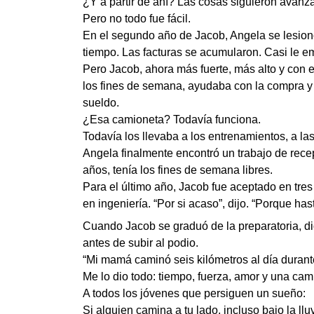
¿Y a partir de ahí? Las cosas siguieron avanz
Pero no todo fue fácil.
En el segundo año de Jacob, Angela se lesionó 
tiempo. Las facturas se acumularon. Casi le e
Pero Jacob, ahora más fuerte, más alto y con 
los fines de semana, ayudaba con la compra y 
sueldo.
¿Esa camioneta? Todavía funciona.
Todavía los llevaba a los entrenamientos, a las 
Angela finalmente encontró un trabajo de recep
años, tenía los fines de semana libres.
Para el último año, Jacob fue aceptado en tre
en ingeniería. “Por si acaso”, dijo. “Porque ha
Cuando Jacob se graduó de la preparatoria, di
antes de subir al podio.
“Mi mamá caminó seis kilómetros al día durant
Me lo dio todo: tiempo, fuerza, amor y una cam
A todos los jóvenes que persiguen un sueño:
Si alguien camina a tu lado, incluso bajo la lluv