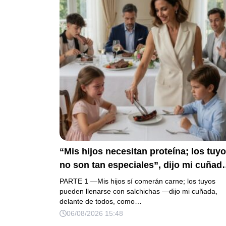
de cuenta y una carta que podía dejarl
sin el hogar que creía suyo.
“Mis hijos necesitan proteína; los tuy
no son tan especiales”, dijo mi cuñad
mientras repartía el asado y hacía llor
PARTE 1 —Mis hijos sí comerán carne; los tuyos
a mi hija. Mi esposo me pidió que no
pueden llenarse con salchichas —dijo mi cuñada,
delante de todos, como…
armara un escándalo, así que guardé
06/08/2026 15:48
silencio, terminé un pastel de boda de