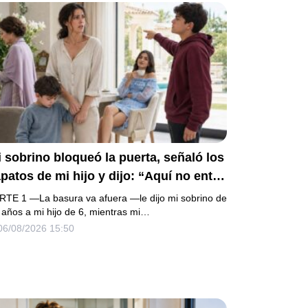
 sobrino bloqueó la puerta, señaló los
patos de mi hijo y dijo: “Aquí no entra
 basura”. Mi madre bajó la mirada y mi
RTE 1 —La basura va afuera —le dijo mi sobrino de
ermana siguió tomando café como si
 años a mi hijo de 6, mientras mi…
06/08/2026 15:50
da. Yo asentí, abracé a mi niño y me
i sin reclamar. Pero al cancelar el
epósito mensual descubrí que llevaba
os pagando la escuela privada del
ismo niño que acababa de humillarlo.