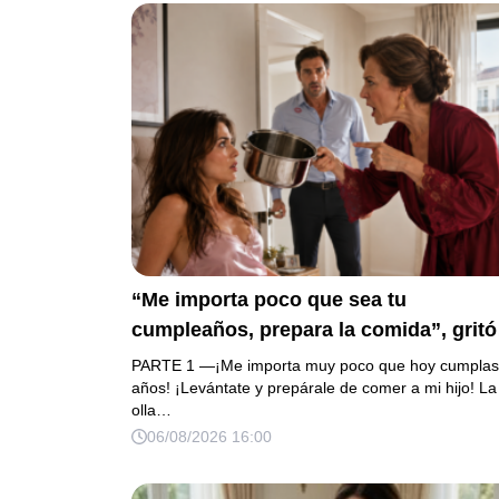
“Me importa poco que sea tu
cumpleaños, prepara la comida”, gritó
mi suegra antes de lanzar una olla
PARTE 1 —¡Me importa muy poco que hoy cumplas
contra mi cama. Mi esposo regresó
años! ¡Levántate y prepárale de comer a mi hijo! La
olla…
horas después oliendo al perfume de 
06/08/2026 16:00
amante, seguro de que yo lo perdonarí
Pero yo ya tenía 3 copias de los estad