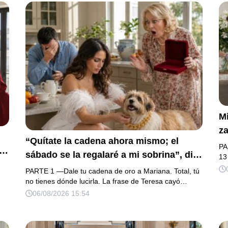
Mi
za
“Quítate la cadena ahora mismo; el
la
PA
sábado se la regalaré a mi sobrina”, dijo
h
13
mi suegra, asegurando que una mujer
na
PARTE 1 —Dale tu cadena de oro a Mariana. Total, tú
con las manos marcadas por espinas no
no tienes dónde lucirla. La frase de Teresa cayó…
fu
su
06/08/2026 15:54
merecía 50 gramos de oro. Mi esposo
d
a.
guardó silencio, así que obedecí con
añ
os
calma y le pedí que preparara la fiesta.
m