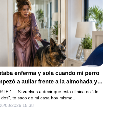
staba enferma y sola cuando mi perro
pezó a aullar frente a la almohada y
e empujó lejos de la cama. Mi esposo
RTE 1 —Si vuelves a decir que esta clínica es “de
gresó un día antes y susurró:
s dos”, te saco de mi casa hoy mismo…
06/08/2026 15:38
cuéstate, amor, yo te cuidaré”. Fingí
bedecer, pero escondí una grabadora
ajo la cobija… Esa noche escuché por
é querían declararme incapaz el