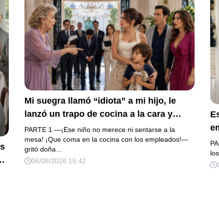
o
Ella creyó haber ganado… hasta que
proyecté el recibo completo que había
intentado ocultar.
Mi suegra llamó “idiota” a mi hijo, le
lanzó un trapo de cocina a la cara y
E
anunció que su primo recibiría 80
em
PARTE 1 —¡Ese niño no merece ni sentarse a la
millones y el 50% de las acciones:
mesa! ¡Que coma en la cocina con los empleados!—
m
PA
os
gritó doña…
“Aprende cuál es tu lugar”. Permanecí
re
lo
a
06/08/2026 15:42
en silencio hasta que terminaron de
“A
ar
firmar; entonces mostré una grabación
o
y alguien llamó a la puerta con varias
b
órdenes judiciales…
qu