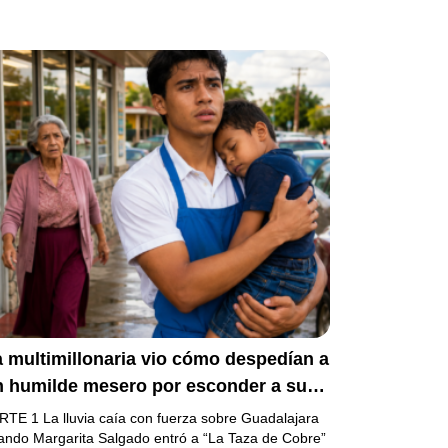
 multimillonaria vio cómo despedían a
n humilde mesero por esconder a su
ermanito enfermo… pero el verdadero
RTE 1 La lluvia caía con fuerza sobre Guadalajara
cándalo estaba a punto de estallar.
ando Margarita Salgado entró a “La Taza de Cobre”