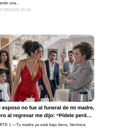
ando una…
07/08/2026 16:48
 esposo no fue al funeral de mi madre,
ro al regresar me dijo: “Pídele perdón
mi mamá y prepara la fiesta”. No
RTE 1 —Tu madre ya está bajo tierra, Verónica.