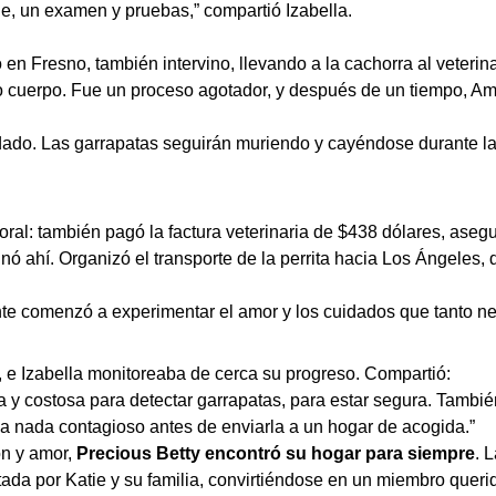
ble, un examen y pruebas,” compartió Izabella.
o en Fresno, también intervino, llevando a la cachorra al veteri
cuerpo. Fue un proceso agotador, y después de un tiempo, Amy
ado. Las garrapatas seguirán muriendo y cayéndose durante la 
al: también pagó la factura veterinaria de $438 dólares, asegu
nó ahí. Organizó el transporte de la perrita hacia Los Ángeles
nte comenzó a experimentar el amor y los cuidados que tanto ne
 e Izabella monitoreaba de cerca su progreso. Compartió:
y costosa para detectar garrapatas, para estar segura. Tambié
 nada contagioso antes de enviarla a un hogar de acogida.”
ón y amor,
Precious Betty encontró su hogar para siempre
. 
tada por Katie y su familia, convirtiéndose en un miembro queri