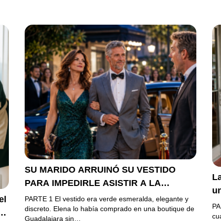
SU MARIDO ARRUINÓ SU VESTIDO
La
PARA IMPEDIRLE ASISTIR A LA
u
GALA… PERO ELLA LLEGÓ EN
el
PARTE 1 El vestido era verde esmeralda, elegante y
h
PA
LIMUSINA COMO INVITADA DE HONOR
discreto. Elena lo había comprado en una boutique de
es
cu
Guadalajara sin…