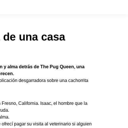
a de una casa
zón y alma detrás de The Pug Queen, una
erecen.
licación desgarradora sobre una cachorrita
 Fresno, California. Isaac, el hombre que la
yuda.
alma.
ecí pagar su visita al veterinario si alguien