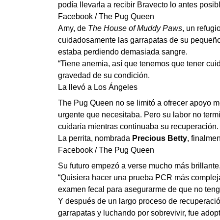
podía llevarla a recibir Bravecto lo antes posi
Facebook / The Pug Queen
Amy, de
The House of Muddy Paws
, un refugi
cuidadosamente las garrapatas de su pequeño 
estaba perdiendo demasiada sangre.
“Tiene anemia, así que tenemos que tener cuid
gravedad de su condición.
La llevó a Los Ángeles
The Pug Queen no se limitó a ofrecer apoyo mor
urgente que necesitaba. Pero su labor no termi
cuidaría mientras continuaba su recuperación.
La perrita, nombrada
Precious Betty
, finalme
Facebook / The Pug Queen
Su futuro empezó a verse mucho más brillante,
“Quisiera hacer una prueba PCR más compleja 
examen fecal para asegurarme de que no tenga
Y después de un largo proceso de recuperaci
garrapatas y luchando por sobrevivir, fue adop