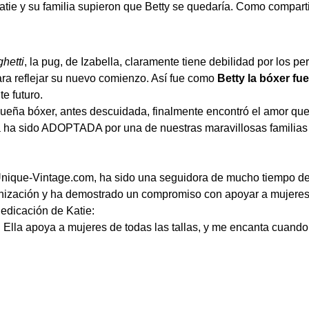
tie y su familia supieron que Betty se quedaría. Como comparti
hetti
, la pug, de Izabella, claramente tiene debilidad por los p
ra reflejar su nuevo comienzo. Así fue como
Betty la bóxer f
e futuro.
equeña bóxer, antes descuidada, finalmente encontró el amor qu
a ha sido ADOPTADA por una de nuestras maravillosas familia
nique-Vintage.com
, ha sido una seguidora de mucho tiempo d
rganización y ha demostrado un compromiso con apoyar a mujeres 
dedicación de Katie:
a. Ella apoya a mujeres de todas las tallas, y me encanta cuan