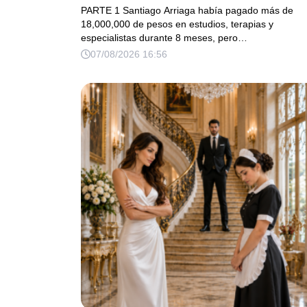
su casa descubrió la verdad que nadie
PARTE 1 Santiago Arriaga había pagado más de
quiso escuchar.
18,000,000 de pesos en estudios, terapias y
especialistas durante 8 meses, pero…
07/08/2026 16:56