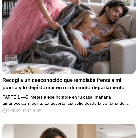
Recogí a un desconocido que temblaba frente a mi
puerta y lo dejé dormir en mi diminuto departamento,
aunque mi único familiar me advirtió: “Ese hombre no es
PARTE 1 —Si metes a ese hombre en tu casa, mañana
una víctima”. Le curé una herida profunda y me fui a
amanecerás muerta. La advertencia salió desde la ventana del…
dormir. Al amanecer, él ya no estaba, pero su anillo,
05/08/2026 20:36
200,000 pesos y varios hombres armados revelaron una
pesadilla inesperada.