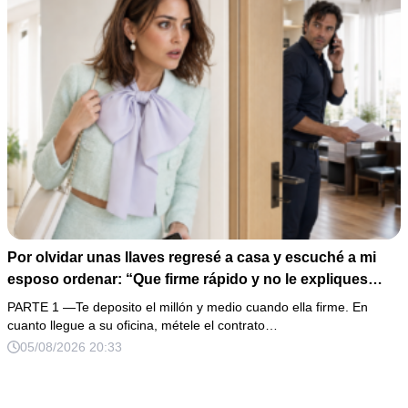
Por olvidar unas llaves regresé a casa y escuché a mi
esposo ordenar: “Que firme rápido y no le expliques
nada”. En lugar de enfrentarlo, llevé la grabación a mi
PARTE 1 —Te deposito el millón y medio cuando ella firme. En
oficina y esperé a que su cómplice apareciera con los
cuanto llegue a su oficina, métele el contrato…
documentos. El fraude por 12 millones era grave, pero el
05/08/2026 20:33
mensaje de un niño de siete años convirtió aquella
traición en algo imposible de perdonar.