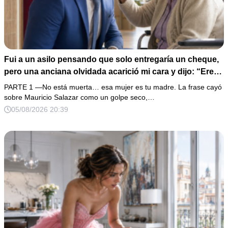
Fui a un asilo pensando que solo entregaría un cheque,
pero una anciana olvidada acarició mi cara y dijo: “Eres
igual a tu padre”. En vez de hacer preguntas, tomé su
PARTE 1 —No está muerta… esa mujer es tu madre. La frase cayó
medalla, abrí un expediente sellado desde hacía 40 años
sobre Mauricio Salazar como un golpe seco,…
y descubrí que la mujer que me crió había construido mi
05/08/2026 20:39
fortuna sobre una desaparición.