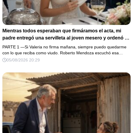
Mientras todos esperaban que firmáramos el acta, mi
padre entregó una servilleta al joven mesero y ordenó en
voz baja: “Solo ella debe leerla”. Al abrirla, descubrí que
PARTE 1 —Si Valeria no firma mañana, siempre puedo quedarme
el hombre con quien llevaba 3 años planeaba usar mi
con lo que reciba como viudo. Roberto Mendoza escuchó esa…
firma y mis propiedades. Me levanté con calma, pedí
05/08/2026 20:29
escuchar una grabación… y una sola voz femenina
cambió toda la boda.