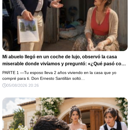
Mi abuelo llegó en un coche de lujo, observó la casa
miserable donde vivíamos y preguntó: «¿Qué pasó con
la propiedad de 28 millones que compré para ti?». Yo
PARTE 1 —Tu esposo lleva 2 años viviendo en la casa que yo
susurré: «Nunca me hablaron de ella». Esa misma noche
compré para ti. Don Ernesto Santillán soltó…
descubrí a mi esposo cenando con su amante, así que
05/08/2026 20:26
guardé las pruebas y esperé 5 minutos antes de arruinar
su celebración.