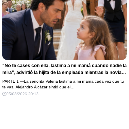
“No te cases con ella, lastima a mi mamá cuando nadie la
mira”, advirtió la hijita de la empleada mientras la novia
esperaba con el anillo frente al altar; el novio solo pidió
PARTE 1 —La señorita Valeria lastima a mi mamá cada vez que tú
treinta minutos y abrió las grabaciones, pero el último
te vas. Alejandro Alcázar sintió que el…
video mostraba que alguien planeaba enviarla a prisión
05/08/2026 20:13
después de la ceremonia.