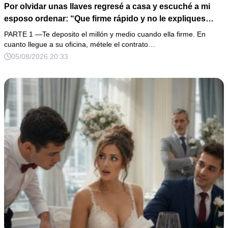
Por olvidar unas llaves regresé a casa y escuché a mi
esposo ordenar: “Que firme rápido y no le expliques
nada”. En lugar de enfrentarlo, llevé la grabación a mi
PARTE 1 —Te deposito el millón y medio cuando ella firme. En
oficina y esperé a que su cómplice apareciera con los
cuanto llegue a su oficina, métele el contrato…
documentos. El fraude por 12 millones era grave, pero el
05/08/2026 20:33
mensaje de un niño de siete años convirtió aquella
traición en algo imposible de perdonar.