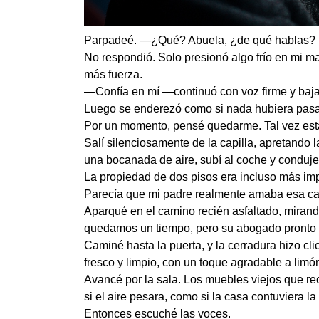
Parpadeé. —¿Qué? Abuela, ¿de qué hablas?
No respondió. Solo presionó algo frío en mi ma
más fuerza.
—Confía en mí —continuó con voz firme y baj
Luego se enderezó como si nada hubiera pasado
Por un momento, pensé quedarme. Tal vez esta
Salí silenciosamente de la capilla, apretando l
una bocanada de aire, subí al coche y conduje
La propiedad de dos pisos era incluso más impr
Parecía que mi padre realmente amaba esa cas
Aparqué en el camino recién asfaltado, mirando
quedamos un tiempo, pero su abogado pronto no
Caminé hasta la puerta, y la cerradura hizo cli
fresco y limpio, con un toque agradable a limó
Avancé por la sala. Los muebles viejos que r
si el aire pesara, como si la casa contuviera la
Entonces escuché las voces.