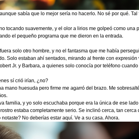
, aunque sabía que lo mejor sería no hacerlo. No sé por qué. Tal 
rgano tocando suavemente, y el olor a lirios me golpeó como un
ando el pequeño programa que me dieron en la entrada.
 fuera solo otro hombre, y no el fantasma que me había persegui
do. Solo estaban ahí sentados, mirando al frente con expresión
bert Jr. y Barbara, a quienes solo conocía por teléfono cuando
nes sí crió irían, ¿no?
a mano huesuda pero firme me agarró del brazo. Me sobresalté y
ños.
va familia, y yo solo escuchaba porque era la única de ese lad
 rostro estaba completamente serio. Se inclinó cerca, tan cerca
notaste? No deberías estar aquí. Ve a su casa. Ahora.