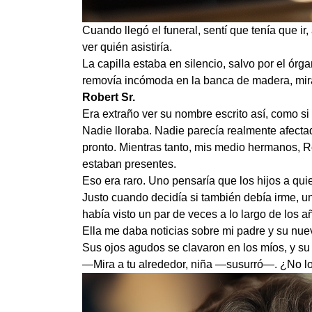
Cuando llegó el funeral, sentí que tenía que ir
ver quién asistiría.
La capilla estaba en silencio, salvo por el ó
removía incómoda en la banca de madera, mir
Robert Sr.
Era extraño ver su nombre escrito así, como si
Nadie lloraba. Nadie parecía realmente afecta
pronto. Mientras tanto, mis medio hermanos, Ro
estaban presentes.
Eso era raro. Uno pensaría que los hijos a quie
Justo cuando decidía si también debía irme, un
había visto un par de veces a lo largo de los a
Ella me daba noticias sobre mi padre y su nue
Sus ojos agudos se clavaron en los míos, y su
—Mira a tu alrededor, niña —susurró—. ¿No lo 