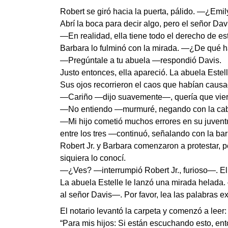
Robert se giró hacia la puerta, pálido. —¿Emil
Abrí la boca para decir algo, pero el señor Dav
—En realidad, ella tiene todo el derecho de es
Barbara lo fulminó con la mirada. —¿De qué 
—Pregúntale a tu abuela —respondió Davis.
Justo entonces, ella apareció. La abuela Estell
Sus ojos recorrieron el caos que habían caus
—Cariño —dijo suavemente—, quería que vieras
—No entiendo —murmuré, negando con la ca
—Mi hijo cometió muchos errores en su juventu
entre los tres —continuó, señalando con la bar
Robert Jr. y Barbara comenzaron a protestar, p
siquiera lo conocí.
—¿Ves? —interrumpió Robert Jr., furioso—. Ell
La abuela Estelle le lanzó una mirada helada. 
al señor Davis—. Por favor, lea las palabras ex
El notario levantó la carpeta y comenzó a leer:
“Para mis hijos: Si están escuchando esto, en