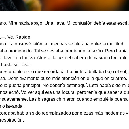
no. Miré hacia abajo. Una llave. Mi confusión debía estar escri
a—. Ve. Rápido.
. La observé, atónita, mientras se alejaba entre la multitud.
ba bromeando. Tal vez estaba perdiendo la razón. Pero había 
a llave con fuerza. Afuera, la luz del sol era demasiado brillant
 hasta su casa.
esionante de lo que recordaba. La pintura brillaba bajo el sol, 
a. Definitivamente puso más atención en ella que en criarme.
 la puerta principal. No debería estar aquí. Esta había sido mi
s echó. Volver aquí era una locura, pero tenía que saber a qué
c suavemente. Las bisagras chirriaron cuando empujé la puerta. D
n o lavanda.
ecordaba habían sido reemplazados por piezas más modernas y 
 respiración.