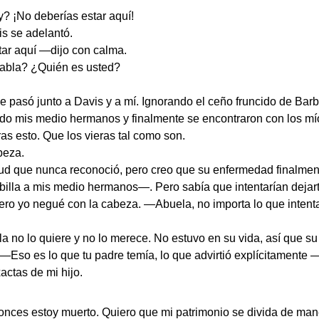
y? ¡No deberías estar aquí!
is se adelantó.
tar aquí —dijo con calma.
habla? ¿Quién es usted?
e pasó junto a Davis y a mí. Ignorando el ceño fruncido de Barba
ado mis medio hermanos y finalmente se encontraron con los mí
 esto. Que los vieras tal como son.
beza.
d que nunca reconoció, pero creo que su enfermedad finalmente 
billa a mis medio hermanos—. Pero sabía que intentarían dejart
ero yo negué con la cabeza. —Abuela, no importa lo que intenta
a no lo quiere y no lo merece. No estuvo en su vida, así que s
—Eso es lo que tu padre temía, lo que advirtió explícitamente 
actas de mi hijo.
tonces estoy muerto. Quiero que mi patrimonio se divida de mane