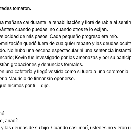
stedes tomaron.
mañana caí durante la rehabilitación y lloré de rabia al sentirm
ántate cuando puedas, no cuando otros te lo exijan.
 velocidad de mis pasos. Cada pequeño progreso era mío.
mnización quedó fuera de cualquier reparto y las deudas oculta
ado. No hubo una escena espectacular ni una sentencia instantá
ncario; Kevin fue investigado por las amenazas y por su particip
stían grabaciones y denuncias formales.
en una cafetería y llegó vestida como si fuera a una ceremonia
r a Mauricio de firmar sin oponerse.
e hicimos por ti —dijo.
ió.
e, añadí:
y las deudas de su hijo. Cuando casi morí, ustedes no vieron u