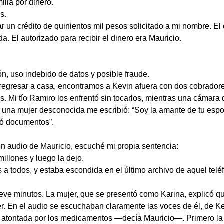
ilia por dinero.
s.
r un crédito de quinientos mil pesos solicitado a mi nombre. El
 El autorizado para recibir el dinero era Mauricio.
ón, uso indebido de datos y posible fraude.
egresar a casa, encontramos a Kevin afuera con dos cobradores
. Mi tío Ramiro los enfrentó sin tocarlos, mientras una cámara
una mujer desconocida me escribió: “Soy la amante de tu espo
có documentos”.
 un audio de Mauricio, escuché mi propia sentencia:
illones y luego la dejo.
 a todos, y estaba escondida en el último archivo de aquel telé
ueve minutos. La mujer, que se presentó como Karina, explicó 
er. En el audio se escuchaban claramente las voces de él, de K
atontada por los medicamentos —decía Mauricio—. Primero la ha