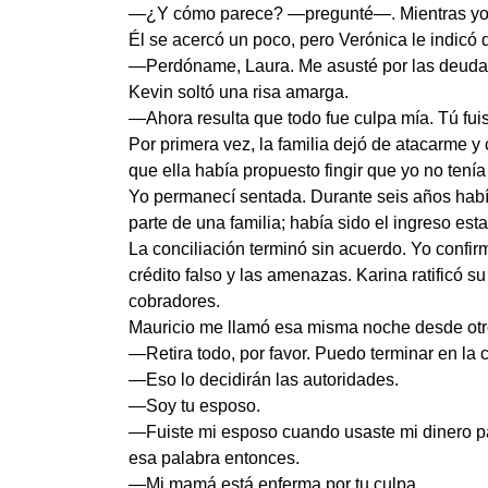
—¿Y cómo parece? —pregunté—. Mientras yo llor
Él se acercó un poco, pero Verónica le indicó 
—Perdóname, Laura. Me asusté por las deudas. 
Kevin soltó una risa amarga.
—Ahora resulta que todo fue culpa mía. Tú fuis
Por primera vez, la familia dejó de atacarme 
que ella había propuesto fingir que yo no tenía
Yo permanecí sentada. Durante seis años habí
parte de una familia; había sido el ingreso es
La conciliación terminó sin acuerdo. Yo confi
crédito falso y las amenazas. Karina ratificó su
cobradores.
Mauricio me llamó esa misma noche desde ot
—Retira todo, por favor. Puedo terminar en la c
—Eso lo decidirán las autoridades.
—Soy tu esposo.
—Fuiste mi esposo cuando usaste mi dinero pa
esa palabra entonces.
—Mi mamá está enferma por tu culpa.