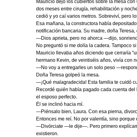
Mauricio dejó los cubiertos sobre la mesa con
dos meses entre cirugía, rehabilitación y noc
cedió y yo caí varios metros. Sobreviví, pero 
Esa mañana, la constructora había depositado 
notificación bancaria. Su madre, doña Teresa, 
—Dios aprieta, pero no ahorca —dijo, sonriend
No preguntó si me dolía la cadera. Tampoco si
Mauricio llevaba años diciendo que cerraría “u
hermano Kevin, de veintiséis años, vivía con n
—No voy a entregarles un solo peso —respondí—
Doña Teresa golpeó la mesa.
—¡Qué malagradecida! Esta familia te cuidó c
Recordé quién había pagado cada cuenta del hos
el esposo perfecto.
Él se inclinó hacia mí.
—Piénsalo bien, Laura. Con esa pierna, divorci
Entonces me reí. No por valentía, sino porque 
—Divórciate —le dije—. Pero primero explícam
existieron.