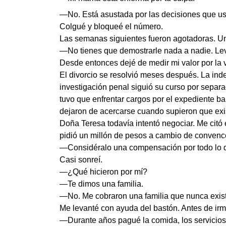
—No. Está asustada por las decisiones que u
Colgué y bloqueé el número.
Las semanas siguientes fueron agotadoras. Una 
—No tienes que demostrarle nada a nadie. Lev
Desde entonces dejé de medir mi valor por la
El divorcio se resolvió meses después. La inde
investigación penal siguió su curso por separ
tuvo que enfrentar cargos por el expediente ba
dejaron de acercarse cuando supieron que exi
Doña Teresa todavía intentó negociar. Me citó 
pidió un millón de pesos a cambio de convence
—Considéralo una compensación por todo lo qu
Casi sonreí.
—¿Qué hicieron por mí?
—Te dimos una familia.
—No. Me cobraron una familia que nunca exist
Me levanté con ayuda del bastón. Antes de irm
—Durante años pagué la comida, los servicios 