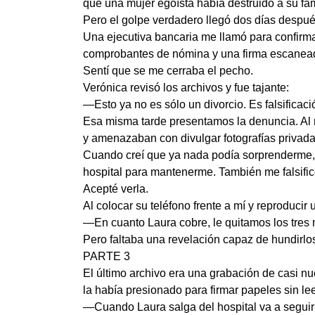
que una mujer egoísta había destruido a su fam
Pero el golpe verdadero llegó dos días despué
Una ejecutiva bancaria me llamó para confirma
comprobantes de nómina y una firma escaneada.
Sentí que se me cerraba el pecho.
Verónica revisó los archivos y fue tajante:
—Esto ya no es sólo un divorcio. Es falsificaci
Esa misma tarde presentamos la denuncia. Al r
y amenazaban con divulgar fotografías privadas
Cuando creí que ya nada podía sorprenderme, 
hospital para mantenerme. También me falsifi
Acepté verla.
Al colocar su teléfono frente a mí y reproducir
—En cuanto Laura cobre, le quitamos los tres m
Pero faltaba una revelación capaz de hundirlos
PARTE 3
El último archivo era una grabación de casi n
la había presionado para firmar papeles sin le
—Cuando Laura salga del hospital va a seguir 