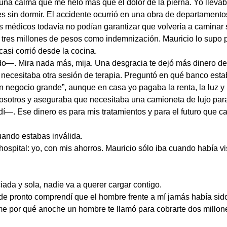
 una calma que me heló más que el dolor de la pierna. Yo lleva
hes sin dormir. El accidente ocurrió en una obra de departamen
los médicos todavía no podían garantizar que volvería a caminar 
tres millones de pesos como indemnización. Mauricio lo supo p
casi corrió desde la cocina.
o—. Mira nada más, mija. Una desgracia te dejó más dinero del q
 necesitaba otra sesión de terapia. Preguntó en qué banco estab
n negocio grande”, aunque en casa yo pagaba la renta, la luz y
osotros y aseguraba que necesitaba una camioneta de lujo para “
. Ese dinero es para mis tratamientos y para el futuro que ca
uando estabas inválida.
pital: yo, con mis ahorros. Mauricio sólo iba cuando había visi
ada y sola, nadie va a querer cargar contigo.
de pronto comprendí que el hombre frente a mí jamás había sido
e por qué anoche un hombre te llamó para cobrarte dos millon