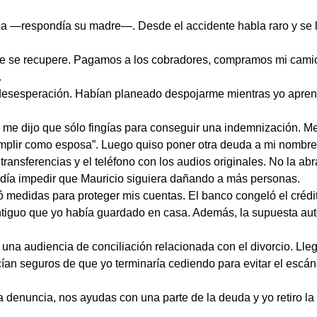
a —respondía su madre—. Desde el accidente habla raro y se l
 se recupere. Pagamos a los cobradores, compramos mi camio
.
desesperación. Habían planeado despojarme mientras yo apren
 me dijo que sólo fingías para conseguir una indemnización. M
umplir como esposa”. Luego quiso poner otra deuda a mi nombre.
nsferencias y el teléfono con los audios originales. No la abrac
odía impedir que Mauricio siguiera dañando a más personas.
tó medidas para proteger mis cuentas. El banco congeló el crédi
ntiguo que yo había guardado en casa. Además, la supuesta aut
 una audiencia de conciliación relacionada con el divorcio. Ll
cían seguros de que yo terminaría cediendo para evitar el escán
 denuncia, nos ayudas con una parte de la deuda y yo retiro la 