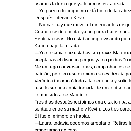
usamos la firma que ya tenemos escaneada.
—Yo puedo decir que no está bien de la cabez
Después intervino Kevin:
—Nomás hay que mover el dinero antes de que
Cuando se dé cuenta, ya no podrá hacer nada
Sentí náuseas. No estaban improvisando por 
Karina bajó la mirada.
—Yo no sabía que estabas tan grave. Mauricio
aceptarías el divorcio porque ya no podías “c
Me entregó conversaciones, comprobantes de tra
traición, pero en ese momento su evidencia p
Verónica incorporó todo a la denuncia y solici
resultó ser una copia tomada de un contrato a
computadora de Mauricio.
Tres días después recibimos una citación para
sentado entre su madre y Kevin. Los tres pare
Él fue el primero en hablar.
—Laura, todavía podemos arreglarlo. Retiras la
empezamos de cero.