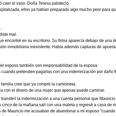
ó caer el vaso. Doña Teresa palideció.
spitalizada, ellos ya habían preparado algo mucho peor para qu
.
iste mal.
ue encontré en su escritorio. Su firma aparecía debajo de una 
sión inmobiliaria inexistente. Había además capturas de apuest
del esposo también son responsabilidad de la esposa.
uando pretenden pagarlas con una indemnización por daño fí
 familia cree que ya compré la camioneta.
la con el dinero de una mujer que apenas puede caminar.
y transferí la indemnización a una cuenta personal que Mauric
s cinco de la mañana salí con una maleta y regresé a casa de 
 de Mauricio me acusaban de abandonar a mi esposo “cuando 