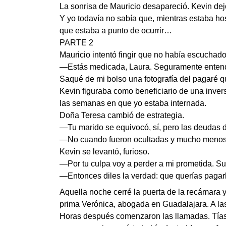
La sonrisa de Mauricio desapareció. Kevin dej
Y yo todavía no sabía que, mientras estaba ho
que estaba a punto de ocurrir…
PARTE 2
Mauricio intentó fingir que no había escuchado
—Estás medicada, Laura. Seguramente entend
Saqué de mi bolso una fotografía del pagaré q
Kevin figuraba como beneficiario de una inver
las semanas en que yo estaba internada.
Doña Teresa cambió de estrategia.
—Tu marido se equivocó, sí, pero las deudas 
—No cuando fueron ocultadas y mucho menos c
Kevin se levantó, furioso.
—Por tu culpa voy a perder a mi prometida. Su
—Entonces diles la verdad: que querías pagar
Aquella noche cerré la puerta de la recámara 
prima Verónica, abogada en Guadalajara. A la
Horas después comenzaron las llamadas. Tías