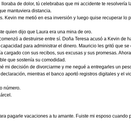
aba de dolor, tú celebrabas que mi accidente te resolvería la
que mantuviera distancia.
Kevin me metió en esa inversión y luego quise recuperar lo pe
te quien dijo que Laura era una mina de oro.
y comenzó a destruirse entre sí. Doña Teresa acusó a Kevin de 
 capacidad para administrar el dinero. Mauricio les gritó que se 
a cargado con sus recibos, sus excusas y sus promesas. Ahora
table que sostenía su comodidad.
rmé mi decisión de divorciarme y me negué a entregarles un pes
 declaración, mientras el banco aportó registros digitales y el vid
ro número.
árcel.
ra pagarle vacaciones a tu amante. Fuiste mi esposo cuando 