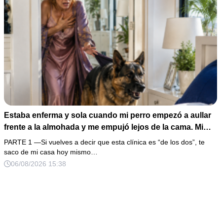
Estaba enferma y sola cuando mi perro empezó a aullar
frente a la almohada y me empujó lejos de la cama. Mi
esposo regresó un día antes y susurró: “Acuéstate,
PARTE 1 —Si vuelves a decir que esta clínica es “de los dos”, te
amor, yo te cuidaré”. Fingí obedecer, pero escondí una
saco de mi casa hoy mismo…
grabadora bajo la cobija… Esa noche escuché por qué
06/08/2026 15:38
querían declararme incapaz el viernes.