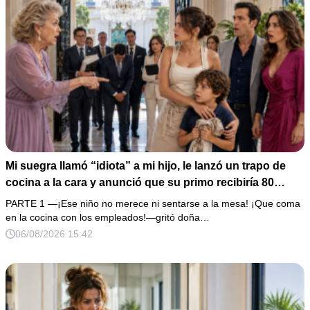
Mi suegra llamó “idiota” a mi hijo, le lanzó un trapo de
cocina a la cara y anunció que su primo recibiría 80
millones y el 50% de las acciones: “Aprende cuál es tu
PARTE 1 —¡Ese niño no merece ni sentarse a la mesa! ¡Que coma
lugar”. Permanecí en silencio hasta que terminaron de
en la cocina con los empleados!—gritó doña…
firmar; entonces mostré una grabación y alguien llamó a
06/08/2026 15:42
la puerta con varias órdenes judiciales…