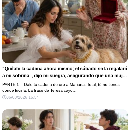
“Quítate la cadena ahora mismo; el sábado se la regalaré
a mi sobrina”, dijo mi suegra, asegurando que una mujer
con las manos marcadas por espinas no merecía 50
PARTE 1 —Dale tu cadena de oro a Mariana. Total, tú no tienes
gramos de oro. Mi esposo guardó silencio, así que
dónde lucirla. La frase de Teresa cayó…
obedecí con calma y le pedí que preparara la fiesta. Ella
06/08/2026 15:54
creyó haber ganado… hasta que proyecté el recibo
completo que había intentado ocultar.