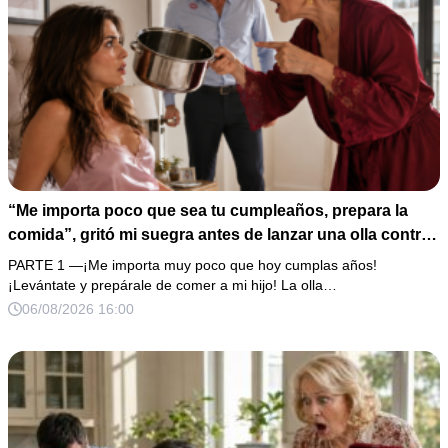
“Me importa poco que sea tu cumpleaños, prepara la
comida”, gritó mi suegra antes de lanzar una olla contra
mi cama. Mi esposo regresó horas después oliendo al
PARTE 1 —¡Me importa muy poco que hoy cumplas años!
perfume de su amante, seguro de que yo lo perdonaría.
¡Levántate y prepárale de comer a mi hijo! La olla…
Pero yo ya tenía 3 copias de los estados de cuenta y una
06/08/2026 16:00
carta que podía dejarlo sin el hogar que creía suyo.