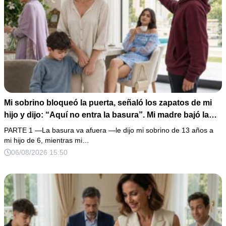
Mi sobrino bloqueó la puerta, señaló los zapatos de mi
hijo y dijo: “Aquí no entra la basura”. Mi madre bajó la
mirada y mi hermana siguió tomando café como si nada.
PARTE 1 —La basura va afuera —le dijo mi sobrino de 13 años a
Yo asentí, abracé a mi niño y me fui sin reclamar. Pero al
mi hijo de 6, mientras mi…
cancelar el depósito mensual descubrí que llevaba años
06/08/2026 15:50
pagando la escuela privada del mismo niño que acababa
de humillarlo.