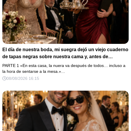
El día de nuestra boda, mi suegra dejó un viejo cuaderno
de tapas negras sobre nuestra cama y, antes de
marcharse, dijo: «En esta familia todos deben cumplir
PARTE 1 «En esta casa, la nuera va después de todos… incluso a
una misma regla…».
la hora de sentarse a la mesa.»…
08/08/2026 16:15