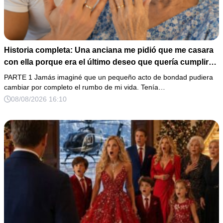
Historia completa: Una anciana me pidió que me casara
con ella porque era el último deseo que quería cumplir
antes de morir. Después de su fallecimiento, su abogado
PARTE 1 Jamás imaginé que un pequeño acto de bondad pudiera
puso en mis manos una vieja bolsa de hospital que
cambiar por completo el rumbo de mi vida. Tenía…
había conservado durante años y me dijo: «Ella te eligió
08/08/2026 16:10
por una razón que todavía no conoces».