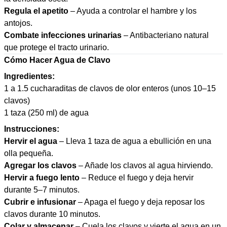
Regula el apetito
– Ayuda a controlar el hambre y los
antojos.
Combate infecciones urinarias
– Antibacteriano natural
que protege el tracto urinario.
Cómo Hacer Agua de Clavo
Ingredientes:
1 a 1.5 cucharaditas de clavos de olor enteros (unos 10–15
clavos)
1 taza (250 ml) de agua
Instrucciones:
Hervir el agua
– Lleva 1 taza de agua a ebullición en una
olla pequeña.
Agregar los clavos
– Añade los clavos al agua hirviendo.
Hervir a fuego lento
– Reduce el fuego y deja hervir
durante 5–7 minutos.
Cubrir e infusionar
– Apaga el fuego y deja reposar los
clavos durante 10 minutos.
Colar y almacenar
– Cuela los clavos y vierte el agua en un