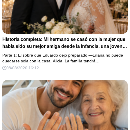
Historia completa: Mi hermano se casó con la mujer que
había sido su mejor amiga desde la infancia, una joven
ciega a la que protegió durante toda su vida. Tras su
Parte 1: El sobre que Eduardo dejó preparado —Liliana no puede
fallecimiento, ella me entregó un sobre y me confesó la
quedarse sola con la casa, Alicia. La familia tendrá…
verdadera razón por la que él la eligió a ella por encima
08/08/2026 16:12
de toda nuestra familia.