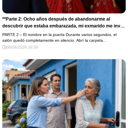
**Parte 2: Ocho años después de abandonarme al
descubrir que estaba embarazada, mi exmarido me invitó
a la cena de Navidad convencido de que podría burlarse
PARTE 2 – El nombre en la puerta Durante varios segundos, el
de la mujer a la que creía una fracasada y sin hijos. Lo
salón quedó completamente en silencio. Abrí la carpeta…
que jamás imaginó fue que esa noche sería él quien
08/08/2026 16:05
terminaría enfrentándose a la verdad.**