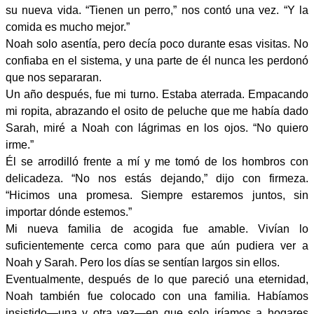
su nueva vida. “Tienen un perro,” nos contó una vez. “Y la
comida es mucho mejor.”
Noah solo asentía, pero decía poco durante esas visitas. No
confiaba en el sistema, y una parte de él nunca les perdonó
que nos separaran.
Un año después, fue mi turno. Estaba aterrada. Empacando
mi ropita, abrazando el osito de peluche que me había dado
Sarah, miré a Noah con lágrimas en los ojos. “No quiero
irme.”
Él se arrodilló frente a mí y me tomó de los hombros con
delicadeza. “No nos estás dejando,” dijo con firmeza.
“Hicimos una promesa. Siempre estaremos juntos, sin
importar dónde estemos.”
Mi nueva familia de acogida fue amable. Vivían lo
suficientemente cerca como para que aún pudiera ver a
Noah y Sarah. Pero los días se sentían largos sin ellos.
Eventualmente, después de lo que pareció una eternidad,
Noah también fue colocado con una familia. Habíamos
insistido—una y otra vez—en que solo iríamos a hogares