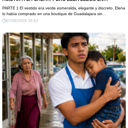
LIMUSINA COMO INVITADA DE HONOR DEL DUEÑO DE
PARTE 1 El vestido era verde esmeralda, elegante y discreto. Elena
LA EMPRESA
lo había comprado en una boutique de Guadalajara sin…
07/08/2026 16:51