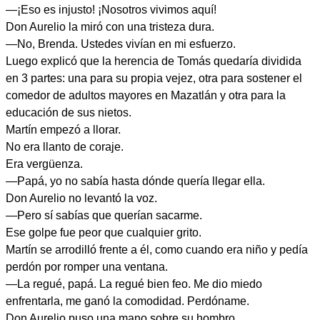
—¡Eso es injusto! ¡Nosotros vivimos aquí!
Don Aurelio la miró con una tristeza dura.
—No, Brenda. Ustedes vivían en mi esfuerzo.
Luego explicó que la herencia de Tomás quedaría dividida
en 3 partes: una para su propia vejez, otra para sostener el
comedor de adultos mayores en Mazatlán y otra para la
educación de sus nietos.
Martín empezó a llorar.
No era llanto de coraje.
Era vergüenza.
—Papá, yo no sabía hasta dónde quería llegar ella.
Don Aurelio no levantó la voz.
—Pero sí sabías que querían sacarme.
Ese golpe fue peor que cualquier grito.
Martín se arrodilló frente a él, como cuando era niño y pedía
perdón por romper una ventana.
—La regué, papá. La regué bien feo. Me dio miedo
enfrentarla, me ganó la comodidad. Perdóname.
Don Aurelio puso una mano sobre su hombro.