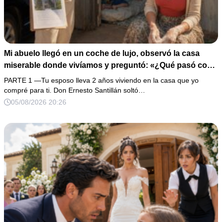
Mi abuelo llegó en un coche de lujo, observó la casa
miserable donde vivíamos y preguntó: «¿Qué pasó con
la propiedad de 28 millones que compré para ti?». Yo
PARTE 1 —Tu esposo lleva 2 años viviendo en la casa que yo
susurré: «Nunca me hablaron de ella». Esa misma noche
compré para ti. Don Ernesto Santillán soltó…
descubrí a mi esposo cenando con su amante, así que
05/08/2026 20:26
guardé las pruebas y esperé 5 minutos antes de arruinar
su celebración.