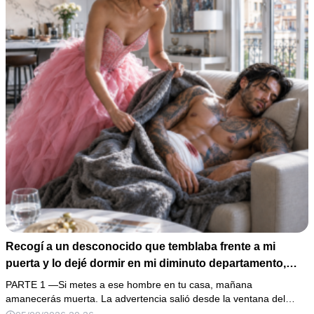
Recogí a un desconocido que temblaba frente a mi
puerta y lo dejé dormir en mi diminuto departamento,
aunque mi único familiar me advirtió: “Ese hombre no es
PARTE 1 —Si metes a ese hombre en tu casa, mañana
una víctima”. Le curé una herida profunda y me fui a
amanecerás muerta. La advertencia salió desde la ventana del…
dormir. Al amanecer, él ya no estaba, pero su anillo,