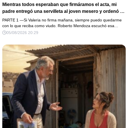
Mientras todos esperaban que firmáramos el acta, mi
padre entregó una servilleta al joven mesero y ordenó en
voz baja: “Solo ella debe leerla”. Al abrirla, descubrí que
PARTE 1 —Si Valeria no firma mañana, siempre puedo quedarme
el hombre con quien llevaba 3 años planeaba usar mi
con lo que reciba como viudo. Roberto Mendoza escuchó esa…
firma y mis propiedades. Me levanté con calma, pedí
05/08/2026 20:29
escuchar una grabación… y una sola voz femenina
cambió toda la boda.