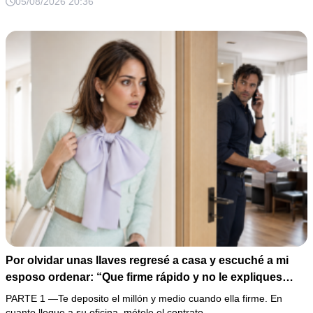
05/08/2026 20:36
200,000 pesos y varios hombres armados revelaron una
pesadilla inesperada.
Por olvidar unas llaves regresé a casa y escuché a mi
esposo ordenar: “Que firme rápido y no le expliques
nada”. En lugar de enfrentarlo, llevé la grabación a mi
PARTE 1 —Te deposito el millón y medio cuando ella firme. En
oficina y esperé a que su cómplice apareciera con los
cuanto llegue a su oficina, métele el contrato…