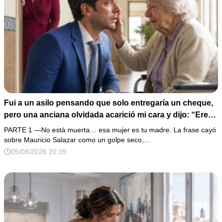
Fui a un asilo pensando que solo entregaría un cheque,
pero una anciana olvidada acarició mi cara y dijo: “Eres
igual a tu padre”. En vez de hacer preguntas, tomé su
PARTE 1 —No está muerta… esa mujer es tu madre. La frase cayó
medalla, abrí un expediente sellado desde hacía 40 años
sobre Mauricio Salazar como un golpe seco,…
y descubrí que la mujer que me crió había construido mi
05/08/2026 20:39
fortuna sobre una desaparición.