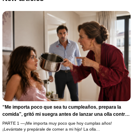
“Me importa poco que sea tu cumpleaños, prepara la
comida”, gritó mi suegra antes de lanzar una olla contra
mi cama. Mi esposo regresó horas después oliendo al
PARTE 1 —¡Me importa muy poco que hoy cumplas años!
perfume de su amante, seguro de que yo lo perdonaría.
¡Levántate y prepárale de comer a mi hijo! La olla…