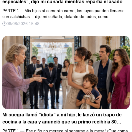
especiales”, dijo mi cuñada mientras repartía el asado y
hacía llorar a mi hija. Mi esposo me pidió que no armara
PARTE 1 —Mis hijos sí comerán carne; los tuyos pueden llenarse
un escándalo, así que guardé silencio, terminé un pastel
con salchichas —dijo mi cuñada, delante de todos, como…
de boda de 8,000 pesos y coloqué sobre la mesa un
06/08/2026 15:48
documento que podía destruir sus planes familiares.
Mi suegra llamó “idiota” a mi hijo, le lanzó un trapo de
cocina a la cara y anunció que su primo recibiría 80
millones y el 50% de las acciones: “Aprende cuál es tu
PARTE 1 —¡Ese niño no merece ni sentarse a la mesa! ¡Que coma