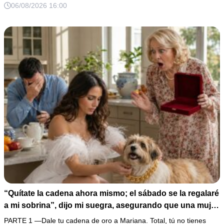
Pero yo ya tenía 3 copias de los estados de cuenta y una
06/08/2026 16:00
carta que podía dejarlo sin el hogar que creía suyo.
“Quítate la cadena ahora mismo; el sábado se la regalaré
a mi sobrina”, dijo mi suegra, asegurando que una mujer
con las manos marcadas por espinas no merecía 50
PARTE 1 —Dale tu cadena de oro a Mariana. Total, tú no tienes