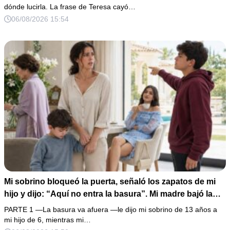
gramos de oro. Mi esposo guardó silencio, así que
dónde lucirla. La frase de Teresa cayó…
obedecí con calma y le pedí que preparara la fiesta. Ella
06/08/2026 15:54
creyó haber ganado… hasta que proyecté el recibo
completo que había intentado ocultar.
Mi sobrino bloqueó la puerta, señaló los zapatos de mi
hijo y dijo: “Aquí no entra la basura”. Mi madre bajó la
mirada y mi hermana siguió tomando café como si nada.
PARTE 1 —La basura va afuera —le dijo mi sobrino de 13 años a
Yo asentí, abracé a mi niño y me fui sin reclamar. Pero al
mi hijo de 6, mientras mi…