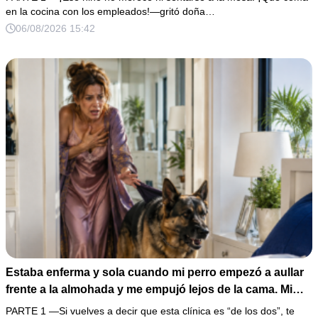
lugar”. Permanecí en silencio hasta que terminaron de
en la cocina con los empleados!—gritó doña…
firmar; entonces mostré una grabación y alguien llamó a
06/08/2026 15:42
la puerta con varias órdenes judiciales…
Estaba enferma y sola cuando mi perro empezó a aullar
frente a la almohada y me empujó lejos de la cama. Mi
esposo regresó un día antes y susurró: “Acuéstate,
PARTE 1 —Si vuelves a decir que esta clínica es “de los dos”, te