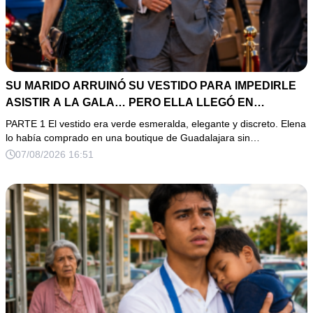
SU MARIDO ARRUINÓ SU VESTIDO PARA IMPEDIRLE
ASISTIR A LA GALA… PERO ELLA LLEGÓ EN
LIMUSINA COMO INVITADA DE HONOR DEL DUEÑO DE
PARTE 1 El vestido era verde esmeralda, elegante y discreto. Elena
LA EMPRESA
lo había comprado en una boutique de Guadalajara sin…
07/08/2026 16:51