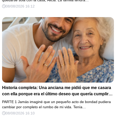
verdadera razón por la que él la eligió a ella por encima
08/08/2026 16:12
de toda nuestra familia.
Historia completa: Una anciana me pidió que me casara
con ella porque era el último deseo que quería cumplir
antes de morir. Después de su fallecimiento, su abogado
PARTE 1 Jamás imaginé que un pequeño acto de bondad pudiera
puso en mis manos una vieja bolsa de hospital que
cambiar por completo el rumbo de mi vida. Tenía…
había conservado durante años y me dijo: «Ella te eligió
08/08/2026 16:10