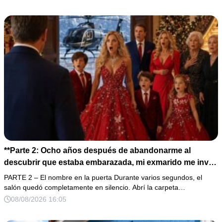
por una razón que todavía no conoces».
**Parte 2: Ocho años después de abandonarme al
descubrir que estaba embarazada, mi exmarido me invitó
a la cena de Navidad convencido de que podría burlarse
PARTE 2 – El nombre en la puerta Durante varios segundos, el
de la mujer a la que creía una fracasada y sin hijos. Lo
salón quedó completamente en silencio. Abrí la carpeta…
que jamás imaginó fue que esa noche sería él quien
08/08/2026 16:05
terminaría enfrentándose a la verdad.**