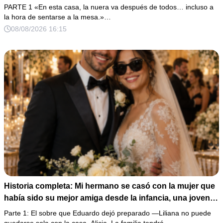
marcharse, dijo: «En esta familia todos deben cumplir
PARTE 1 «En esta casa, la nuera va después de todos… incluso a
una misma regla…».
la hora de sentarse a la mesa.»…
08/08/2026 16:15
Historia completa: Mi hermano se casó con la mujer que
había sido su mejor amiga desde la infancia, una joven
ciega a la que protegió durante toda su vida. Tras su
Parte 1: El sobre que Eduardo dejó preparado —Liliana no puede
fallecimiento, ella me entregó un sobre y me confesó la
quedarse sola con la casa, Alicia. La familia tendrá…