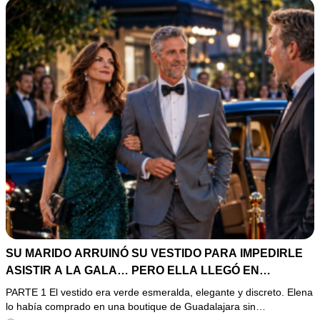
SU MARIDO ARRUINÓ SU VESTIDO PARA IMPEDIRLE
ASISTIR A LA GALA… PERO ELLA LLEGÓ EN
LIMUSINA COMO INVITADA DE HONOR DEL DUEÑO DE
PARTE 1 El vestido era verde esmeralda, elegante y discreto. Elena
LA EMPRESA
lo había comprado en una boutique de Guadalajara sin…