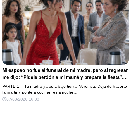
Mi esposo no fue al funeral de mi madre, pero al regresar
me dijo: “Pídele perdón a mi mamá y prepara la fiesta”.
No discutí; acomodé 24 sopas instantáneas, hice una
PARTE 1 —Tu madre ya está bajo tierra, Verónica. Deja de hacerte
maleta y abrí la fonda que había heredado. Cuando un
la mártir y ponte a cocinar; esta noche…
abogado revisó los papeles ocultos, descubrió que mi
07/08/2026 16:38
firma aparecía en una deuda que podía explicar un
atropellamiento.