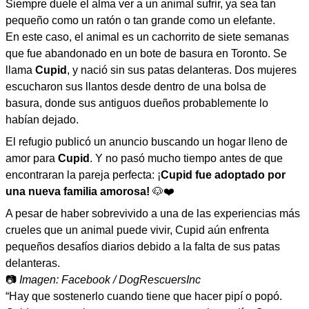
Siempre duele el alma ver a un animal sufrir, ya sea tan
pequeño como un ratón o tan grande como un elefante.
En este caso, el animal es un cachorrito de siete semanas
que fue abandonado en un bote de basura en Toronto. Se
llama
Cupid
, y nació sin sus patas delanteras. Dos mujeres
escucharon sus llantos desde dentro de una bolsa de
basura, donde sus antiguos dueños probablemente lo
habían dejado.
El refugio publicó un anuncio buscando un hogar lleno de
amor para
Cupid
. Y no pasó mucho tiempo antes de que
encontraran la pareja perfecta: ¡
Cupid fue adoptado por
una nueva familia amorosa!
🐶❤️
A pesar de haber sobrevivido a una de las experiencias más
crueles que un animal puede vivir, Cupid aún enfrenta
pequeños desafíos diarios debido a la falta de sus patas
delanteras.
📷
Imagen: Facebook / DogRescuersInc
“Hay que sostenerlo cuando tiene que hacer pipí o popó.